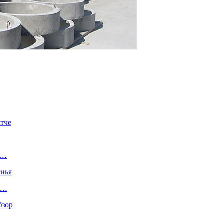
тче
й…
енья
.…
бзор