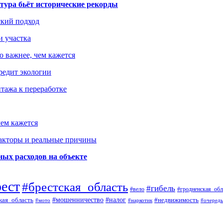
тура бьёт исторические рекорды
ский подход
и участка
о важнее, чем кажется
редит экологии
тажа к переработке
ем кажется
факторы и реальные причины
ых расходов на объекте
рест
#брестская_область
#гибель
#вело
#гродненская_обл
кая_область
#мошенничество
#налог
#недвижимость
#мото
#наркотик
#очередь