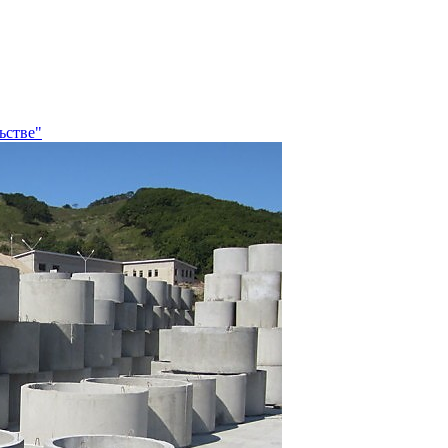
ьстве"