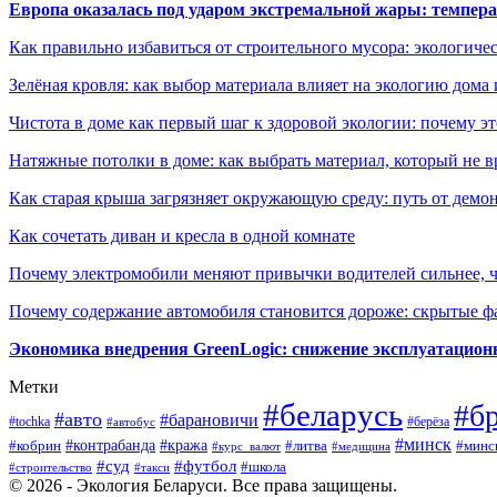
Европа оказалась под ударом экстремальной жары: темпера
Как правильно избавиться от строительного мусора: экологиче
Зелёная кровля: как выбор материала влияет на экологию дома 
Чистота в доме как первый шаг к здоровой экологии: почему эт
Натяжные потолки в доме: как выбрать материал, который не в
Как старая крыша загрязняет окружающую среду: путь от демон
Как сочетать диван и кресла в одной комнате
Почему электромобили меняют привычки водителей сильнее, ч
Почему содержание автомобиля становится дороже: скрытые 
Экономика внедрения GreenLogic: снижение эксплуатационн
Метки
#беларусь
#б
#авто
#барановичи
#берёза
#tochka
#автобус
#минск
#контрабанда
#кража
#литва
#минс
#кобрин
#курс_валют
#медицина
#суд
#футбол
#школа
#строительство
#такси
© 2026 - Экология Беларуси. Все права защищены.