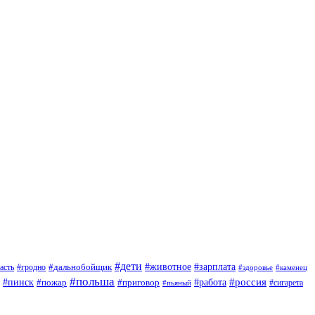
#дети
#зарплата
#животное
#гродно
#дальнобойщик
асть
#здоровье
#каменец
#польша
#пинск
#россия
#пожар
#работа
#приговор
#сигарета
#пьяный