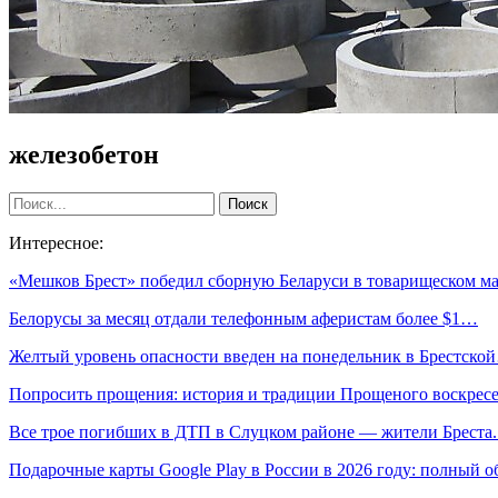
железобетон
Интересное:
«Мешков Брест» победил сборную Беларуси в товарищеском ма
Белорусы за месяц отдали телефонным аферистам более $1…
Желтый уровень опасности введен на понедельник в Брестско
Попросить прощения: история и традиции Прощеного воскрес
Все трое погибших в ДТП в Слуцком районе — жители Бреста
Подарочные карты Google Play в России в 2026 году: полный о