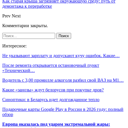
Как старая крыша загрязняет окружающую среду: путь от
демонтажа к переработке
Prev
Next
Комментарии закрыты.
Интересное:
Не указывают зарплату и допускают кучу ошибок. Какие…
После ремонта открывается остановочный пункт
«Технический…
Водитель с 3,00 промилле алкоголя разбил свой ВАЗ на М1…
Какие «занозы» ждут белорусов при покупке дров?
Синоптики: в Беларусь идет долгожданное тепло
Подарочные карты Google Play в России в 2026 году: полный
обзор
Европа оказалась под ударом экстремальной жары: