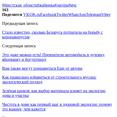
#брестская_область
#жабинка
#лагерь
#мчс
163
Поделится
VK
OK.ru
Facebook
Twitter
WhatsApp
Telegram
Viber
Предыдущая запись
Стало известно, сколько Беларусь потратила на борьбу с
коронавирусом
Следующая запись
Это даже можно есть! Превратили автомобиль в духовку,
яйцеварку и йогуртницу
Вам также могут понравиться
Еще от автора
Как правильно избавиться от строительного мусора:
экологический подход
Зелёная кровля: как выбор материала влияет на экологию
дома и участка
Чистота в доме как первый шаг к здоровой экологии: почему
это важнее, чем кажется