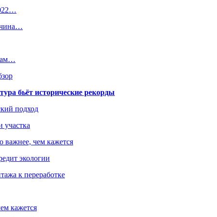
2022…
жчина…
инам…
бзор
тура бьёт исторические рекорды
ский подход
и участка
о важнее, чем кажется
редит экологии
тажа к переработке
ем кажется