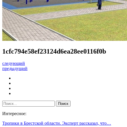
1cfc794e58ef23124d6ea28ee0116f0b
следующий
предыдущий
Интересное:
Тропики в Брестской области. Эксперт рассказал, что…