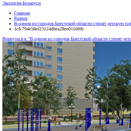
Экология Беларуси
Главная
Разное
В одном из городов Брестской области строят детскую пл
1cfc794e58ef23124d6ea28ee0116f0b
Вернуться к "В одном из городов Брестской области строят де