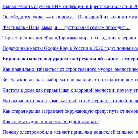
Выявляемость случаев ВИЧ-инфекции в Брестской области в 
Освободился, украл — в тюрьму… Вышедший из колонии му
Фестиваль «Папа, мама, я — футбольная семья» проходит…
Торжественная линейка «Дорогами мира и созидания к верш
Подарочные карты Google Play в России в 2026 году: полный о
Европа оказалась под ударом экстремальной жары: темпера
Как правильно избавиться от строительного мусора: экологиче
Зелёная кровля: как выбор материала влияет на экологию дома 
Чистота в доме как первый шаг к здоровой экологии: почему эт
Натяжные потолки в доме: как выбрать материал, который не в
Как старая крыша загрязняет окружающую среду: путь от демон
Как сочетать диван и кресла в одной комнате
Почему электромобили меняют привычки водителей сильнее, ч