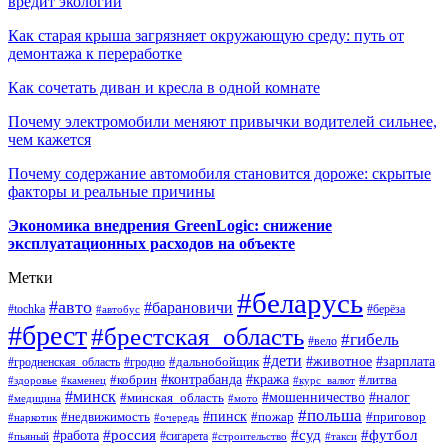
вредит экологии
Как старая крыша загрязняет окружающую среду: путь от
демонтажа к переработке
Как сочетать диван и кресла в одной комнате
Почему электромобили меняют привычки водителей сильнее,
чем кажется
Почему содержание автомобиля становится дороже: скрытые
факторы и реальные причины
Экономика внедрения GreenLogic: снижение
эксплуатационных расходов на объекте
Метки
#беларусь
#авто
#барановичи
#берёза
#tochka
#автобус
#брест
#брестская_область
#гибель
#вело
#дети
#зарплата
#животное
#гродно
#дальнобойщик
#гродненская_область
#контрабанда
#кража
#литва
#кобрин
#здоровье
#каменец
#курс_валют
#минск
#минская_область
#мошенничество
#налог
#медицина
#мото
#польша
#пинск
#недвижимость
#пожар
#приговор
#наркотик
#очередь
#россия
#суд
#футбол
#работа
#сигарета
#пьяный
#строительство
#такси