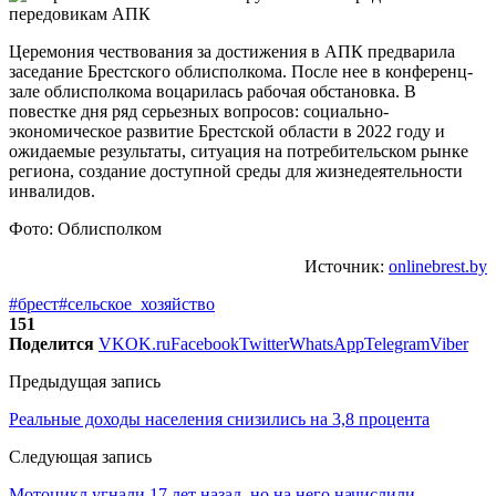
Церемония чествования за достижения в АПК предварила
заседание Брестского облисполкома. После нее в конференц-
зале облисполкома воцарилась рабочая обстановка. В
повестке дня ряд серьезных вопросов: социально-
экономическое развитие Брестской области в 2022 году и
ожидаемые результаты, ситуация на потребительском рынке
региона, создание доступной среды для жизнедеятельности
инвалидов.
Фото: Облисполком
Источник:
onlinebrest.by
#брест
#сельское_хозяйство
151
Поделится
VK
OK.ru
Facebook
Twitter
WhatsApp
Telegram
Viber
Предыдущая запись
Реальные доходы населения снизились на 3,8 процента
Следующая запись
Мотоцикл угнали 17 лет назад, но на него начислили