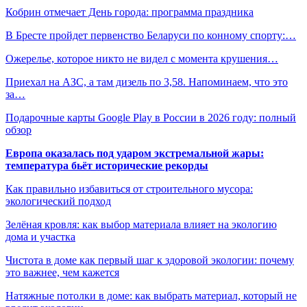
Кобрин отмечает День города: программа праздника
В Бресте пройдет первенство Беларуси по конному спорту:…
Ожерелье, которое никто не видел с момента крушения…
Приехал на АЗС, а там дизель по 3,58. Напоминаем, что это
за…
Подарочные карты Google Play в России в 2026 году: полный
обзор
Европа оказалась под ударом экстремальной жары:
температура бьёт исторические рекорды
Как правильно избавиться от строительного мусора:
экологический подход
Зелёная кровля: как выбор материала влияет на экологию
дома и участка
Чистота в доме как первый шаг к здоровой экологии: почему
это важнее, чем кажется
Натяжные потолки в доме: как выбрать материал, который не