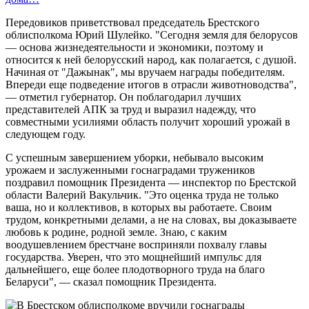
Передовиков приветствовал председатель Брестского
облисполкома Юрий Шулейко. "Сегодня земля для белорусов
— основа жизнедеятельности и экономики, поэтому и
относится к ней белорусский народ, как полагается, с душой.
Начиная от "Дажынак", мы вручаем награды победителям.
Впереди еще подведение итогов в отрасли животноводства",
— отметил губернатор. Он поблагодарил лучших
представителей АПК за труд и выразил надежду, что
совместными усилиями область получит хороший урожай в
следующем году.
С успешным завершением уборки, небывало высоким
урожаем и заслуженными госнаградами тружеников
поздравил помощник Президента — инспектор по Брестской
области Валерий Вакульчик. "Это оценка труда не только
ваша, но и коллективов, в которых вы работаете. Своим
трудом, конкретными делами, а не на словах, вы доказываете
любовь к родине, родной земле. Знаю, с каким
воодушевлением брестчане восприняли похвалу главы
государства. Уверен, что это мощнейший импульс для
дальнейшего, еще более плодотворного труда на благо
Беларуси", — сказал помощник Президента.