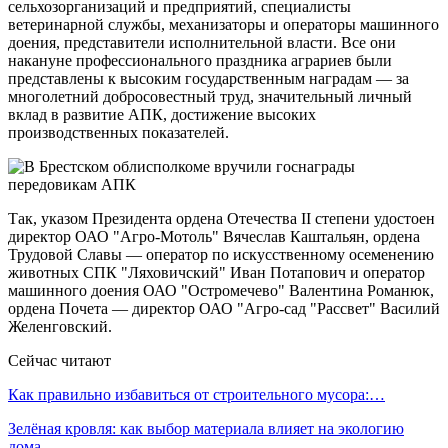
сельхозорганизаций и предприятий, специалисты
ветеринарной службы, механизаторы и операторы машинного
доения, представители исполнительной власти. Все они
накануне профессионального праздника аграриев были
представлены к высоким государственным наградам — за
многолетний добросовестный труд, значительный личный
вклад в развитие АПК, достижение высоких
производственных показателей.
Так, указом Президента ордена Отечества II степени удостоен
директор ОАО "Агро-Мотоль" Вячеслав Каштальян, ордена
Трудовой Славы — оператор по искусственному осеменению
животных СПК "Ляховичский" Иван Потапович и оператор
машинного доения ОАО "Остромечево" Валентина Романюк,
ордена Почета — директор ОАО "Агро-сад "Рассвет" Василий
Желенговский.
Сейчас читают
Как правильно избавиться от строительного мусора:…
Зелёная кровля: как выбор материала влияет на экологию
дома…