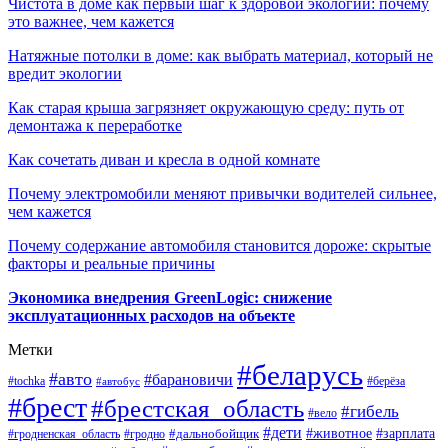
Чистота в доме как первый шаг к здоровой экологии: почему
это важнее, чем кажется
Натяжные потолки в доме: как выбрать материал, который не
вредит экологии
Как старая крыша загрязняет окружающую среду: путь от
демонтажа к переработке
Как сочетать диван и кресла в одной комнате
Почему электромобили меняют привычки водителей сильнее,
чем кажется
Почему содержание автомобиля становится дороже: скрытые
факторы и реальные причины
Экономика внедрения GreenLogic: снижение
эксплуатационных расходов на объекте
Метки
#беларусь
#авто
#барановичи
#берёза
#tochka
#автобус
#брест
#брестская_область
#гибель
#вело
#дети
#зарплата
#животное
#гродно
#дальнобойщик
#гродненская_область