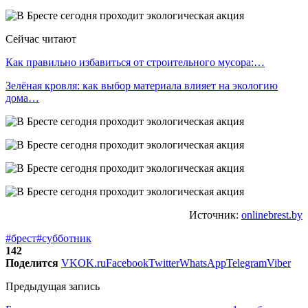
Сейчас читают
Как правильно избавиться от строительного мусора:…
Зелёная кровля: как выбор материала влияет на экологию
дома…
Источник:
onlinebrest.by
#брест
#субботник
142
Поделится
VK
OK.ru
Facebook
Twitter
WhatsApp
Telegram
Viber
Предыдущая запись