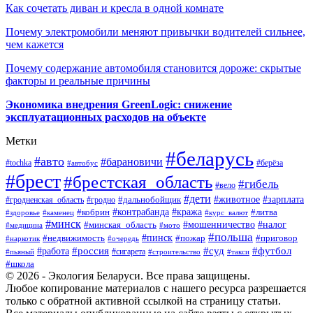
Как сочетать диван и кресла в одной комнате
Почему электромобили меняют привычки водителей сильнее,
чем кажется
Почему содержание автомобиля становится дороже: скрытые
факторы и реальные причины
Экономика внедрения GreenLogic: снижение
эксплуатационных расходов на объекте
Метки
#беларусь
#авто
#барановичи
#берёза
#tochka
#автобус
#брест
#брестская_область
#гибель
#вело
#дети
#зарплата
#животное
#гродно
#дальнобойщик
#гродненская_область
#контрабанда
#кража
#литва
#кобрин
#здоровье
#каменец
#курс_валют
#минск
#минская_область
#мошенничество
#налог
#медицина
#мото
#польша
#пинск
#недвижимость
#пожар
#приговор
#наркотик
#очередь
#россия
#суд
#футбол
#работа
#сигарета
#пьяный
#строительство
#такси
#школа
© 2026 - Экология Беларуси. Все права защищены.
Любое копирование материалов с нашего ресурса разрешается
только с обратной активной ссылкой на страницу статьи.