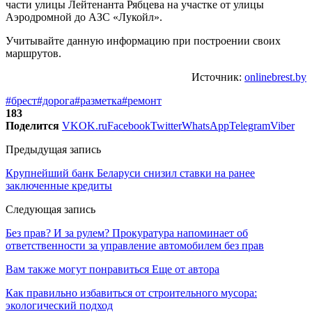
части улицы Лейтенанта Рябцева на участке от улицы
Аэродромной до АЗС «Лукойл».
Учитывайте данную информацию при построении своих
маршрутов.
Источник:
onlinebrest.by
#брест
#дорога
#разметка
#ремонт
183
Поделится
VK
OK.ru
Facebook
Twitter
WhatsApp
Telegram
Viber
Предыдущая запись
Крупнейший банк Беларуси снизил ставки на ранее
заключенные кредиты
Следующая запись
Без прав? И за рулем? Прокуратура напоминает об
ответственности за управление автомобилем без прав
Вам также могут понравиться
Еще от автора
Как правильно избавиться от строительного мусора:
экологический подход