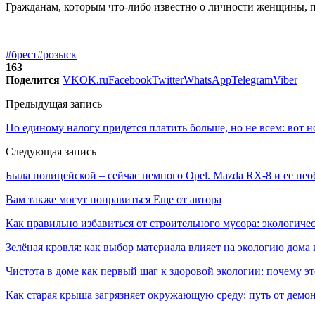
Гражданам, которым что-либо известно о личности женщины, п
#брест
#розыск
163
Поделится
VK
OK.ru
Facebook
Twitter
WhatsApp
Telegram
Viber
Предыдущая запись
По единому налогу придется платить больше, но не всем: вот н
Следующая запись
Была полицейской – сейчас немного Opel. Mazda RX-8 и ее не
Вам также могут понравиться
Еще от автора
Как правильно избавиться от строительного мусора: экологиче
Зелёная кровля: как выбор материала влияет на экологию дома 
Чистота в доме как первый шаг к здоровой экологии: почему эт
Как старая крыша загрязняет окружающую среду: путь от демон