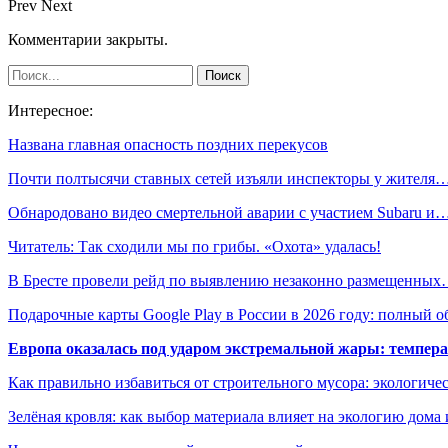
Prev
Next
Комментарии закрыты.
Интересное:
Названа главная опасность поздних перекусов
Почти полтысячи ставных сетей изъяли инспекторы у жителя
Обнародовано видео смертельной аварии с участием Subaru и
Читатель: Так сходили мы по грибы. «Охота» удалась!
В Бресте провели рейд по выявлению незаконно размещенны
Подарочные карты Google Play в России в 2026 году: полный о
Европа оказалась под ударом экстремальной жары: темпера
Как правильно избавиться от строительного мусора: экологиче
Зелёная кровля: как выбор материала влияет на экологию дома 