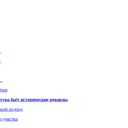
…
…
х…
бзор
тура бьёт исторические рекорды
ский подход
и участка