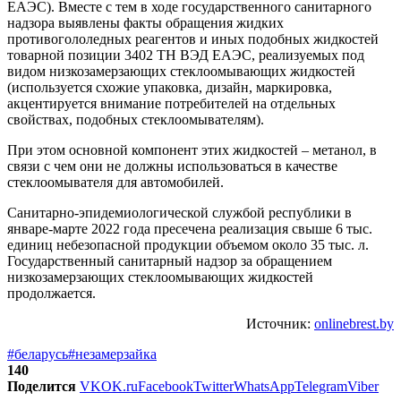
ЕАЭС). Вместе с тем в ходе государственного санитарного
надзора выявлены факты обращения жидких
противогололедных реагентов и иных подобных жидкостей
товарной позиции 3402 ТН ВЭД ЕАЭС, реализуемых под
видом низкозамерзающих стеклоомывающих жидкостей
(используется схожие упаковка, дизайн, маркировка,
акцентируется внимание потребителей на отдельных
свойствах, подобных стеклоомывателям).
При этом основной компонент этих жидкостей – метанол, в
связи с чем они не должны использоваться в качестве
стеклоомывателя для автомобилей.
Санитарно-эпидемиологической службой республики в
январе-марте 2022 года пресечена реализация свыше 6 тыс.
единиц небезопасной продукции объемом около 35 тыс. л.
Государственный санитарный надзор за обращением
низкозамерзающих стеклоомывающих жидкостей
продолжается.
Источник:
onlinebrest.by
#беларусь
#незамерзайка
140
Поделится
VK
OK.ru
Facebook
Twitter
WhatsApp
Telegram
Viber