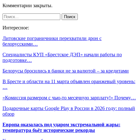
Комментарии закрыты.
Интересное:
Литовские пограничники перехватили дрон с
белорусскими…
Специалисты КУП «Брестское ДЭП» начали работы по
подготовке…
Белорусы бросились в банки не за валютой – за кредитами
В Бресте и области на 11 марта объявлен оранжевый уровень:
…
«Комиссия размером с чью-то месячную зарплату!» Почему…
Подарочные карты Google Play в России в 2026 году: полный
обзор
Европа оказалась под ударом экстремальной жары:
температура бьёт исторические рекорды