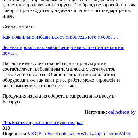
запретили продавать в Беларуси. Это бренд недорогой, но, как
говорят производители, надежный. А вот Госстандарт решил
иначе.
Сейчас читают
Как правильно избавиться от строительного мусора:…
Зелёная кровля: как выбор материала влияет на экологию
дома…
На сайте ведомства говорится, что продукция не
соответствует требованиям технических регламентов
Таможенного союза «О безопасности низковольтного
оборудования», так как при ее работе может произойти
воспламенение, которое не угасает.
Продукция изъята из оборота и запрещена ко ввозу в
Беларусь.
Источник:
onlinebrest.by
#blizko
#беларусь
#запрет
#мультиварка
313
Поделится
VK
OK.ru
Facebook
Twitter
WhatsApp
Telegram
Viber