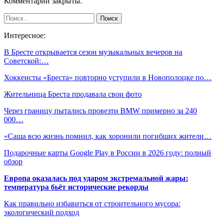
Комментарии закрыты.
Интересное:
В Бресте открывается сезон музыкальных вечеров на
Советской:…
Хоккеисты «Бреста» повторно уступили в Новополоцке по…
Жительница Бреста продавала свои фото
Через границу пытались провезти BMW примерно за 240
000…
«Саша всю жизнь помнил, как хоронили погибших жители…
Подарочные карты Google Play в России в 2026 году: полный
обзор
Европа оказалась под ударом экстремальной жары:
температура бьёт исторические рекорды
Как правильно избавиться от строительного мусора:
экологический подход