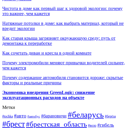
Чистота в доме как первый шаг к здоровой экологии: почему
это важнее, чем кажется
Натяжные потолки в доме: как выбрать материал, который не
вредит экологии
Как старая крыша загрязняет окружающую среду: путь от
демонтажа к переработке
Как сочетать диван и кресла в одной комнате
Почему электромобили меняют привычки водителей сильнее,
чем кажется
Почему содержание автомобиля становится дороже: скрытые
факторы и реальные причины
Экономика внедрения GreenLogic: снижение
эксплуатационных расходов на объекте
Метки
#беларусь
#авто
#барановичи
#берёза
#tochka
#автобус
#брест
#брестская_область
#гибель
#вело