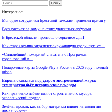
Интересное:
Молодые сотрудники Брестской таможни принесли присягу
Врач рассказала, кому не стоит увлекаться арбузами
В Брестской области произошло серьезное ДТП
Как старая крыша загрязняет окружающую среду: путь от…
«Сильнейший пожарный-спасатель». Программа
соревнований в…
Подарочные карты Google Play в России в 2026 году: полный
обзор
Европа оказалась под ударом экстремальной жары:
температура бьёт исторические рекорды
Как правильно избавиться от строительного мусора:
экологический подход
Зелёная кровля: как выбор материала влияет на экологию
дома и участка