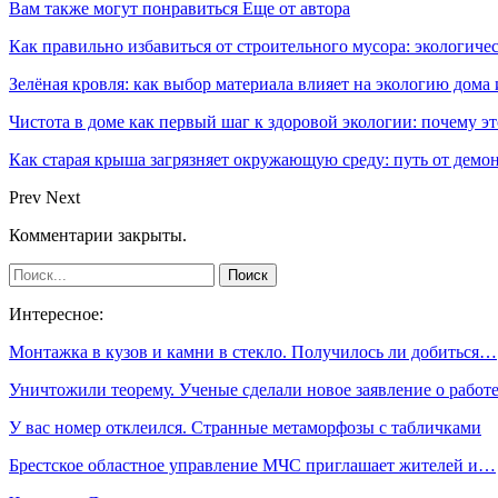
Вам также могут понравиться
Еще от автора
Как правильно избавиться от строительного мусора: экологиче
Зелёная кровля: как выбор материала влияет на экологию дома 
Чистота в доме как первый шаг к здоровой экологии: почему эт
Как старая крыша загрязняет окружающую среду: путь от демон
Prev
Next
Комментарии закрыты.
Интересное:
Монтажка в кузов и камни в стекло. Получилось ли добиться…
Уничтожили теорему. Ученые сделали новое заявление о рабо
У вас номер отклеился. Странные метаморфозы с табличками
Брестское областное управление МЧС приглашает жителей и…