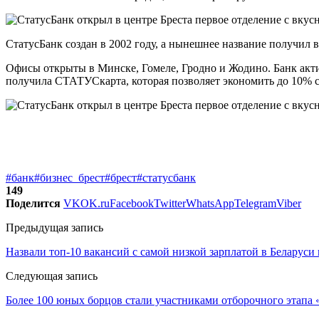
СтатусБанк создан в 2002 году, а нынешнее название получил 
Офисы открыты в Минске, Гомеле, Гродно и Жодино. Банк акти
получила СТАТУСкарта, которая позволяет экономить до 10% с 
#банк
#бизнес_брест
#брест
#статусбанк
149
Поделится
VK
OK.ru
Facebook
Twitter
WhatsApp
Telegram
Viber
Предыдущая запись
Назвали топ-10 вакансий с самой низкой зарплатой в Беларуси 
Следующая запись
Более 100 юных борцов стали участниками отборочного этапа 