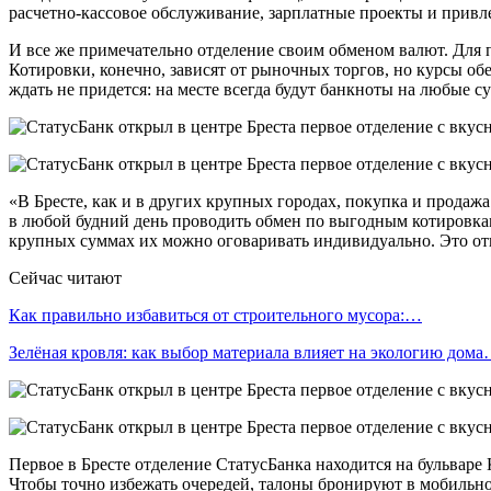
расчетно-кассовое обслуживание, зарплатные проекты и прив
И все же примечательно отделение своим обменом валют. Для п
Котировки, конечно, зависят от рыночных торгов, но курсы обе
ждать не придется: на месте всегда будут банкноты на любые с
«В Бресте, как и в других крупных городах, покупка и продаж
в любой будний день проводить обмен по выгодным котировкам
крупных суммах их можно оговаривать индивидуально. Это отк
Сейчас читают
Как правильно избавиться от строительного мусора:…
Зелёная кровля: как выбор материала влияет на экологию дом
Первое в Бресте отделение СтатусБанка находится на бульваре 
Чтобы точно избежать очередей, талоны бронируют в мобильно