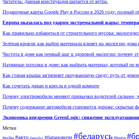
Читатель: Данная конструкция шатается от ветра.
Подарочные карты Google Play в России в 2026 году: полный о
Европа оказалась под ударом экстремальной жары: темпера
Как правильно избавиться от строительного мусора: экологиче
Зелёная кровля: как выбор материала влияет на экологию дома 
Чистота в доме как первый шаг к здоровой экологии: почему эт
Натяжные потолки в доме: как выбрать материал, который не в
Как старая крыша загрязняет окружающую среду: путь от демон
Как сочетать диван и кресла в одной комнате
Почему электромобили меняют привычки водителей сильнее, ч
Почему содержание автомобиля становится дороже: скрытые 
Экономика внедрения GreenLogic: снижение эксплуатационн
Метки
#беларусь
#б
#авто
#барановичи
#берёза
#tochka
#автобус