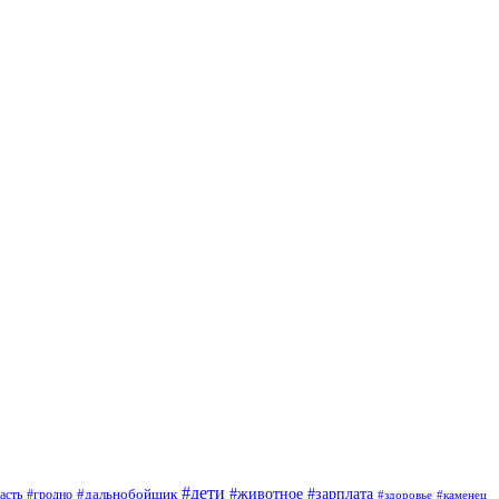
#дети
#зарплата
#животное
#гродно
#дальнобойщик
асть
#здоровье
#каменец