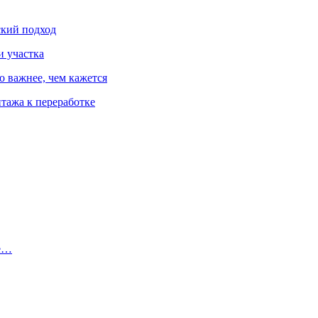
ский подход
и участка
о важнее, чем кажется
тажа к переработке
те…