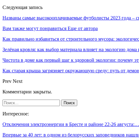
Следующая запись
Названы самые высокооплачиваемые футболисты 2023 года – с
Вам также могут понравиться
Еще от автора
Как правильно избавиться от строительного мусора: экологиче
Зелёная кровля: как выбор материала влияет на экологию дома 
Чистота в доме как первый шаг к здоровой экологии: почему эт
Как старая крыша загрязняет окружающую среду: путь от демон
Prev
Next
Комментарии закрыты.
Интересное:
Отключения электроэнергии в Бресте и районе 22-26 августа:
Впервые за 40 лет: в одном из белорусских заповедников наш