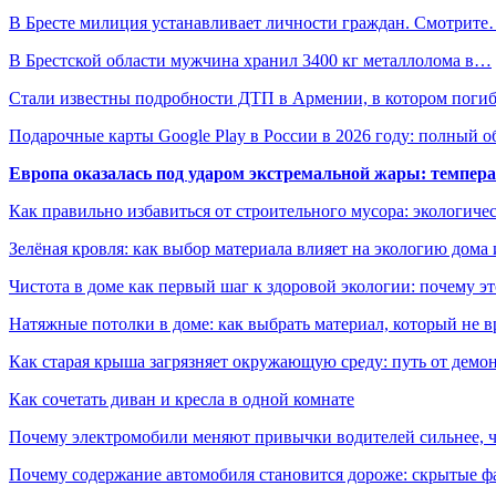
В Бресте милиция устанавливает личности граждан. Смотрит
В Брестской области мужчина хранил 3400 кг металлолома в…
Стали известны подробности ДТП в Армении, в котором пог
Подарочные карты Google Play в России в 2026 году: полный о
Европа оказалась под ударом экстремальной жары: темпера
Как правильно избавиться от строительного мусора: экологиче
Зелёная кровля: как выбор материала влияет на экологию дома 
Чистота в доме как первый шаг к здоровой экологии: почему эт
Натяжные потолки в доме: как выбрать материал, который не в
Как старая крыша загрязняет окружающую среду: путь от демон
Как сочетать диван и кресла в одной комнате
Почему электромобили меняют привычки водителей сильнее, ч
Почему содержание автомобиля становится дороже: скрытые 