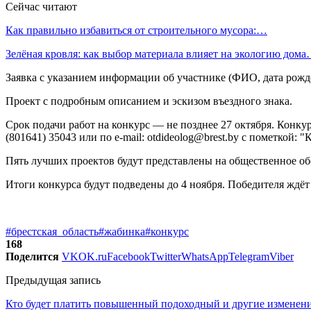
Сейчас читают
Как правильно избавиться от строительного мусора:…
Зелёная кровля: как выбор материала влияет на экологию дом
Заявка с указанием информации об участнике (ФИО, дата рожд
Проект с подробным описанием и эскизом въездного знака.
Срок подачи работ на конкурс — не позднее 27 октября. Конкур
(801641) 35043 или по e-mail: otdideolog@brest.by с пометкой: "
Пять лучших проектов будут представлены на общественное о
Итоги конкурса будут подведены до 4 ноября. Победителя ждёт
#брестская_область
#жабинка
#конкурс
168
Поделится
VK
OK.ru
Facebook
Twitter
WhatsApp
Telegram
Viber
Предыдущая запись
Кто будет платить повышенный подоходный и другие изменени