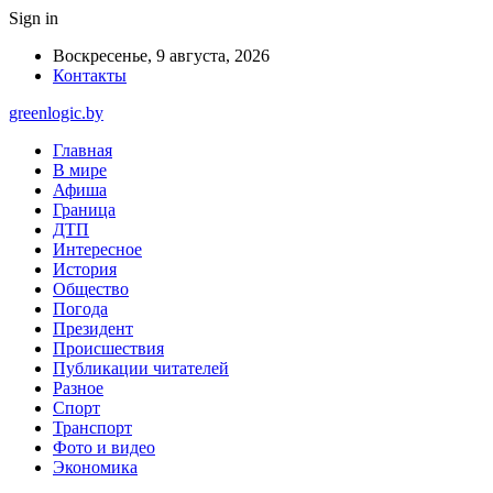
Sign in
Воскресенье, 9 августа, 2026
Контакты
greenlogic.by
Главная
В мире
Афиша
Граница
ДТП
Интересное
История
Общество
Погода
Президент
Происшествия
Публикации читателей
Разное
Спорт
Транспорт
Фото и видео
Экономика