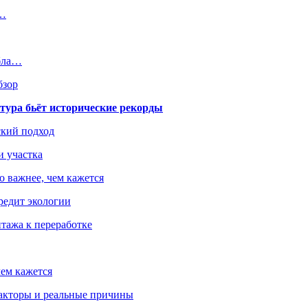
е…
ибла…
бзор
тура бьёт исторические рекорды
ский подход
и участка
о важнее, чем кажется
редит экологии
тажа к переработке
ем кажется
факторы и реальные причины