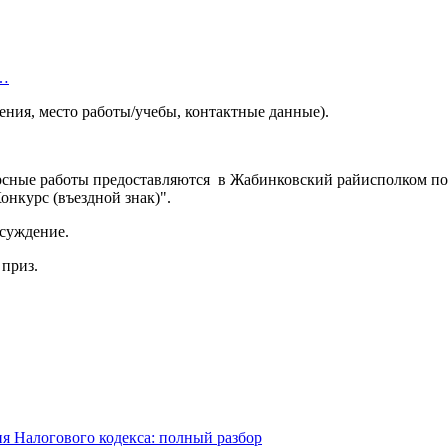
а…
ения, место работы/учебы, контактные данные).
сные работы предоставляются в Жабинковский райисполком по адр
Конкурс (въездной знак)".
бсуждение.
 приз.
я Налогового кодекса: полный разбор