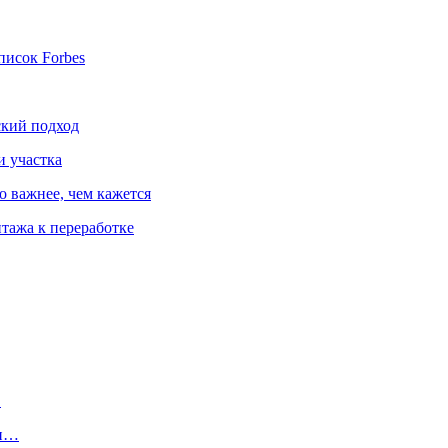
писок Forbes
ский подход
и участка
о важнее, чем кажется
тажа к переработке
…
ли…