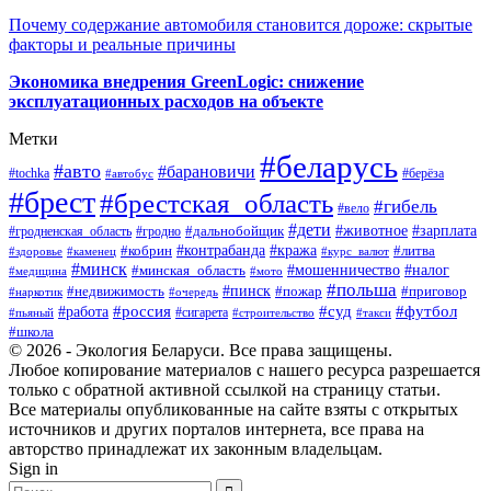
Почему содержание автомобиля становится дороже: скрытые
факторы и реальные причины
Экономика внедрения GreenLogic: снижение
эксплуатационных расходов на объекте
Метки
#беларусь
#авто
#барановичи
#берёза
#tochka
#автобус
#брест
#брестская_область
#гибель
#вело
#дети
#зарплата
#животное
#гродно
#дальнобойщик
#гродненская_область
#контрабанда
#кража
#литва
#кобрин
#здоровье
#каменец
#курс_валют
#минск
#минская_область
#мошенничество
#налог
#медицина
#мото
#польша
#пинск
#недвижимость
#пожар
#приговор
#наркотик
#очередь
#россия
#суд
#футбол
#работа
#сигарета
#пьяный
#строительство
#такси
#школа
© 2026 - Экология Беларуси. Все права защищены.
Любое копирование материалов с нашего ресурса разрешается
только с обратной активной ссылкой на страницу статьи.
Все материалы опубликованные на сайте взяты с открытых
источников и других порталов интернета, все права на
авторство принадлежат их законным владельцам.
Sign in