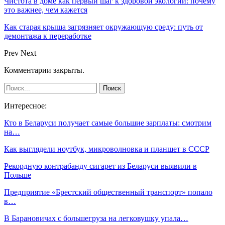
Чистота в доме как первый шаг к здоровой экологии: почему
это важнее, чем кажется
Как старая крыша загрязняет окружающую среду: путь от
демонтажа к переработке
Prev
Next
Комментарии закрыты.
Интересное:
Кто в Беларуси получает самые большие зарплаты: смотрим
на…
Как выглядели ноутбук, микроволновка и планшет в СССР
Рекордную контрабанду сигарет из Беларуси выявили в
Польше
Предприятие «Брестский общественный транспорт» попало
в…
В Барановичах с большегруза на легковушку упала…