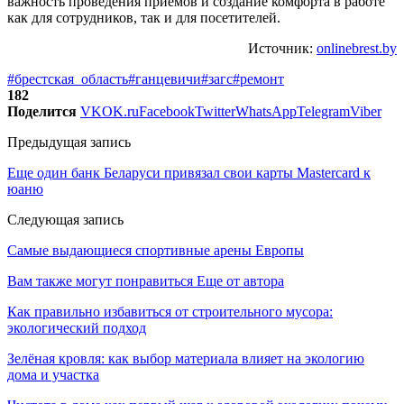
важность проведения приемов и создание комфорта в работе
как для сотрудников, так и для посетителей.
Источник:
onlinebrest.by
#брестская_область
#ганцевичи
#загс
#ремонт
182
Поделится
VK
OK.ru
Facebook
Twitter
WhatsApp
Telegram
Viber
Предыдущая запись
Еще один банк Беларуси привязал свои карты Mastercard к
юаню
Следующая запись
Самые выдающиеся спортивные арены Европы
Вам также могут понравиться
Еще от автора
Как правильно избавиться от строительного мусора:
экологический подход
Зелёная кровля: как выбор материала влияет на экологию
дома и участка