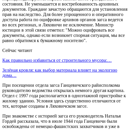
состояния. Не уменьшается и востребованность архивных
документов. Граждане зачастую обращаются для установления
прав на наследство. Для более упрощенного и оперативного
доступа работа по оцифровке архивов органов загса ведется
во всех регионах, и Ляховичи не исключение. Министр
юстиции в этой связи отметил: "Можно оцифровать все
документы, однако если возникнет спорная ситуация, мы все
равно обратимся к бумажному носителю".
Сейчас читают
Как правильно избавиться от строительного мусора:…
Зелёная кровля: как выбор материала влияет на экологию
дома…
При посещении отдела загса Ганцевичского райисполкома
руководителю ведомства открылась немного другая картина.
Отдел с 1997 года располагается в одноэтажной пристройке к
жилому зданию. Условия здесь существенно отличаются от
тех, которые созданы в Ляховичском загсе.
При знакомстве с историей загса его руководитель Наталья
Гордей рассказала, что в июле 1944 года Ганцевичи были
освобождены от немецко-фашистских захватчиков и уже в