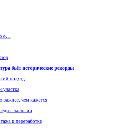
во о…
бзор
тура бьёт исторические рекорды
ский подход
и участка
о важнее, чем кажется
редит экологии
тажа к переработке