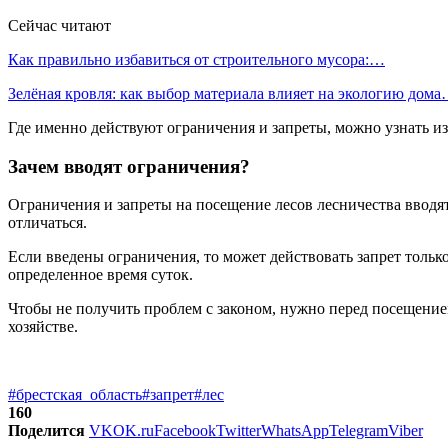
Сейчас читают
Как правильно избавиться от строительного мусора:…
Зелёная кровля: как выбор материала влияет на экологию дом
Где именно действуют ограничения и запреты, можно узнать и
Зачем вводят ограничения?
Ограничения и запреты на посещение лесов лесничества вводят
отличаться.
Если введены ограничения, то может действовать запрет только
определенное время суток.
Чтобы не получить проблем с законом, нужно перед посещение
хозяйстве.
#брестская_область
#запрет
#лес
160
Поделится
VK
OK.ru
Facebook
Twitter
WhatsApp
Telegram
Viber