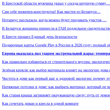
В Брестской области мужчина украл у соседа крупную сумму…
Сам себе инженер-конструктор! Как мастер из Беларуси…
Нотариус рассказала, когда можно будет продавать участок,…
В Беларуси женщина принесла в ГАИ поддельное свидетельст
В Бресте прошел Единый день безопасности
Подарочные карты Google Play в России в 2026 году: полный о
Европа оказалась под ударом экстремальной жары: темпера
Как правильно избавиться от строительного мусора: экологиче
Зелёная кровля: как выбор материала влияет на экологию дома 
Чистота в доме как первый шаг к здоровой экологии: почему эт
Натяжные потолки в доме: как выбрать материал, который не в
Как старая крыша загрязняет окружающую среду: путь от демон
Как сочетать диван и кресла в одной комнате