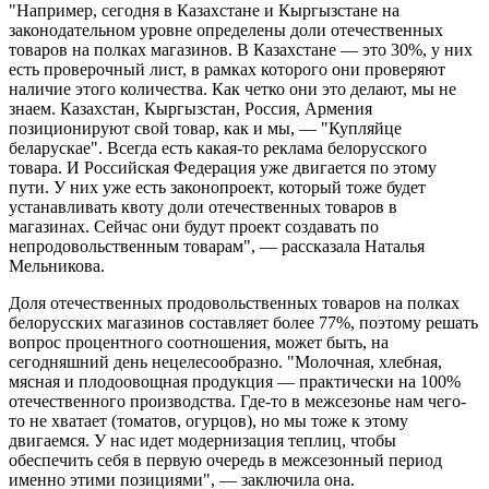
"Например, сегодня в Казахстане и Кыргызстане на
законодательном уровне определены доли отечественных
товаров на полках магазинов. В Казахстане — это 30%, у них
есть проверочный лист, в рамках которого они проверяют
наличие этого количества. Как четко они это делают, мы не
знаем. Казахстан, Кыргызстан, Россия, Армения
позиционируют свой товар, как и мы, — "Купляйце
беларускае". Всегда есть какая-то реклама белорусского
товара. И Российская Федерация уже двигается по этому
пути. У них уже есть законопроект, который тоже будет
устанавливать квоту доли отечественных товаров в
магазинах. Сейчас они будут проект создавать по
непродовольственным товарам", — рассказала Наталья
Мельникова.
Доля отечественных продовольственных товаров на полках
белорусских магазинов составляет более 77%, поэтому решать
вопрос процентного соотношения, может быть, на
сегодняшний день нецелесообразно. "Молочная, хлебная,
мясная и плодоовощная продукция — практически на 100%
отечественного производства. Где-то в межсезонье нам чего-
то не хватает (томатов, огурцов), но мы тоже к этому
двигаемся. У нас идет модернизация теплиц, чтобы
обеспечить себя в первую очередь в межсезонный период
именно этими позициями", — заключила она.