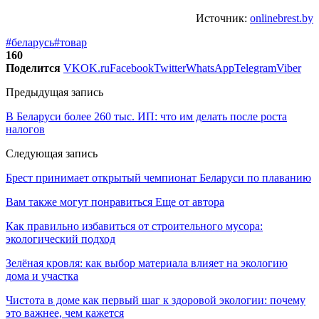
Источник:
onlinebrest.by
#беларусь
#товар
160
Поделится
VK
OK.ru
Facebook
Twitter
WhatsApp
Telegram
Viber
Предыдущая запись
В Беларуси более 260 тыс. ИП: что им делать после роста
налогов
Следующая запись
Брест принимает открытый чемпионат Беларуси по плаванию
Вам также могут понравиться
Еще от автора
Как правильно избавиться от строительного мусора:
экологический подход
Зелёная кровля: как выбор материала влияет на экологию
дома и участка
Чистота в доме как первый шаг к здоровой экологии: почему
это важнее, чем кажется