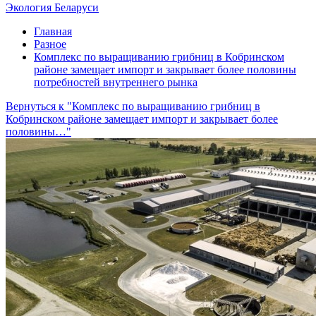
Экология Беларуси
Главная
Разное
Комплекс по выращиванию грибниц в Кобринском
районе замещает импорт и закрывает более половины
потребностей внутреннего рынка
Вернуться к "Комплекс по выращиванию грибниц в
Кобринском районе замещает импорт и закрывает более
половины…"