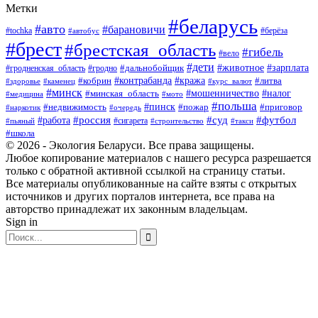
Метки
#беларусь
#авто
#барановичи
#берёза
#tochka
#автобус
#брест
#брестская_область
#гибель
#вело
#дети
#зарплата
#животное
#гродно
#дальнобойщик
#гродненская_область
#контрабанда
#кража
#литва
#кобрин
#здоровье
#каменец
#курс_валют
#минск
#минская_область
#мошенничество
#налог
#медицина
#мото
#польша
#пинск
#недвижимость
#пожар
#приговор
#наркотик
#очередь
#россия
#суд
#футбол
#работа
#сигарета
#пьяный
#строительство
#такси
#школа
© 2026 - Экология Беларуси. Все права защищены.
Любое копирование материалов с нашего ресурса разрешается
только с обратной активной ссылкой на страницу статьи.
Все материалы опубликованные на сайте взяты с открытых
источников и других порталов интернета, все права на
авторство принадлежат их законным владельцам.
Sign in