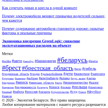
Как сочетать диван и кресла в одной комнате
Почему электромобили меняют привычки водителей сильнее,
чем кажется
Почему содержание автомобиля становится дороже: скрытые
факторы и реальные причины
Экономика внедрения GreenLogic: снижение
эксплуатационных расходов на объекте
Метки
#беларусь
#авто
#барановичи
#берёза
#tochka
#автобус
#брест
#брестская_область
#гибель
#вело
#дети
#зарплата
#животное
#гродно
#дальнобойщик
#гродненская_область
#контрабанда
#кража
#литва
#кобрин
#здоровье
#каменец
#курс_валют
#минск
#минская_область
#мошенничество
#налог
#медицина
#мото
#польша
#пинск
#недвижимость
#пожар
#приговор
#наркотик
#очередь
#россия
#суд
#футбол
#работа
#сигарета
#пьяный
#строительство
#такси
#школа
© 2026 - Экология Беларуси. Все права защищены.
Любое копирование материалов с нашего ресурса разрешается