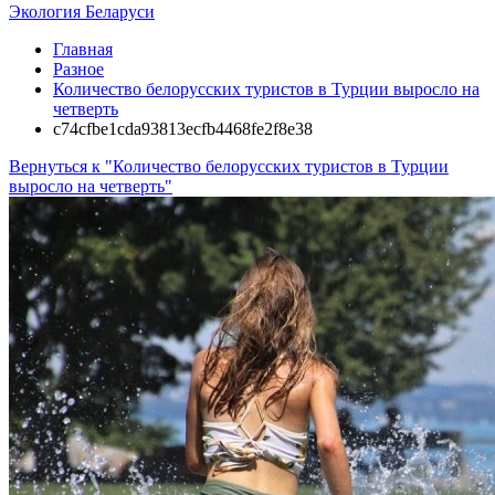
Экология Беларуси
Главная
Разное
Количество белорусских туристов в Турции выросло на
четверть
c74cfbe1cda93813ecfb4468fe2f8e38
Вернуться к "Количество белорусских туристов в Турции
выросло на четверть"