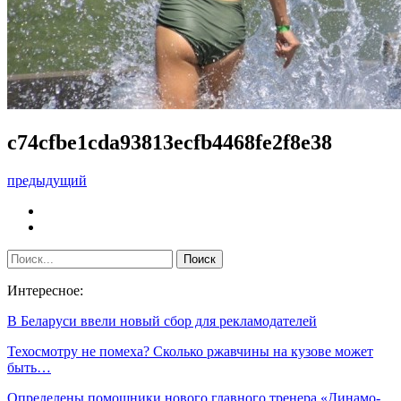
c74cfbe1cda93813ecfb4468fe2f8e38
предыдущий
Интересное:
В Беларуси ввели новый сбор для рекламодателей
Техосмотру не помеха? Сколько ржавчины на кузове может
быть…
Определены помощники нового главного тренера «Динамо-