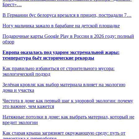
Брест»…
В Германии бус белоруса врезался в прицеп, пострадали 7…
Ногу мальчика зажало в барабане на детской площадке
Подарочные карты Google Play в России в 2026 году: полный
обзор
Европа оказалась под ударом экстремальной жары:
температура бьёт исторические рекорды
Как правильно избавиться от строительного мусора:
экологический подход
Зелёная кровля: как выбор материала влияет на экологию
дома и участка
Чистота в доме как первый шаг к здоровой экологии: почему
это важнее, чем кажется
Натяжные потолки в доме: как выбрать материал, который не
вредит экологии
Как старая крыша загрязняет окружающую среду: путь от
демонтажа к переработке