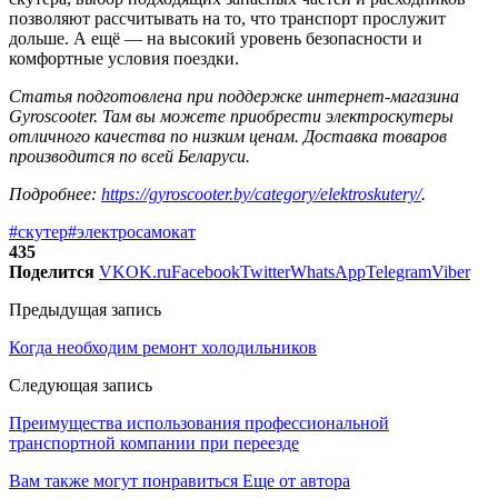
позволяют рассчитывать на то, что транспорт прослужит
дольше. А ещё — на высокий уровень безопасности и
комфортные условия поездки.
Статья подготовлена при поддержке интернет-магазина
Gyroscooter. Там вы можете приобрести электроскутеры
отличного качества по низким ценам. Доставка товаров
производится по всей Беларуси.
Подробнее:
https://gyroscooter.by/
category/elektroskutery/
.
#скутер
#электросамокат
435
Поделится
VK
OK.ru
Facebook
Twitter
WhatsApp
Telegram
Viber
Предыдущая запись
Когда необходим ремонт холодильников
Следующая запись
Преимущества использования профессиональной
транспортной компании при переезде
Вам также могут понравиться
Еще от автора