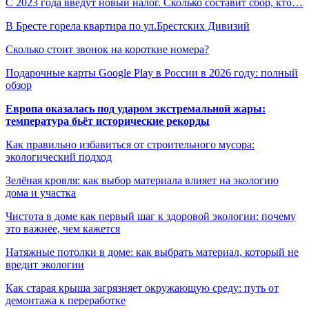
С 2023 года введут новый налог. Сколько составит сбор, кто…
В Бресте горела квартира по ул.Брестских Дивизий
Сколько стоит звонок на короткие номера?
Подарочные карты Google Play в России в 2026 году: полный
обзор
Европа оказалась под ударом экстремальной жары:
температура бьёт исторические рекорды
Как правильно избавиться от строительного мусора:
экологический подход
Зелёная кровля: как выбор материала влияет на экологию
дома и участка
Чистота в доме как первый шаг к здоровой экологии: почему
это важнее, чем кажется
Натяжные потолки в доме: как выбрать материал, который не
вредит экологии
Как старая крыша загрязняет окружающую среду: путь от
демонтажа к переработке