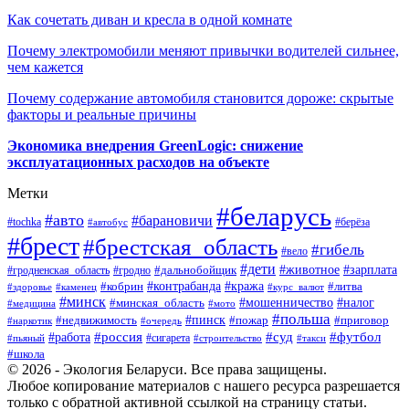
Как сочетать диван и кресла в одной комнате
Почему электромобили меняют привычки водителей сильнее,
чем кажется
Почему содержание автомобиля становится дороже: скрытые
факторы и реальные причины
Экономика внедрения GreenLogic: снижение
эксплуатационных расходов на объекте
Метки
#беларусь
#авто
#барановичи
#берёза
#tochka
#автобус
#брест
#брестская_область
#гибель
#вело
#дети
#зарплата
#животное
#гродно
#дальнобойщик
#гродненская_область
#контрабанда
#кража
#литва
#кобрин
#здоровье
#каменец
#курс_валют
#минск
#минская_область
#мошенничество
#налог
#медицина
#мото
#польша
#пинск
#недвижимость
#пожар
#приговор
#наркотик
#очередь
#россия
#суд
#футбол
#работа
#сигарета
#пьяный
#строительство
#такси
#школа
© 2026 - Экология Беларуси. Все права защищены.
Любое копирование материалов с нашего ресурса разрешается
только с обратной активной ссылкой на страницу статьи.