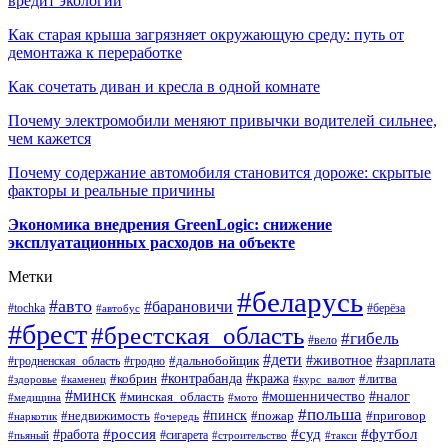
вредит экологии
Как старая крыша загрязняет окружающую среду: путь от
демонтажа к переработке
Как сочетать диван и кресла в одной комнате
Почему электромобили меняют привычки водителей сильнее,
чем кажется
Почему содержание автомобиля становится дороже: скрытые
факторы и реальные причины
Экономика внедрения GreenLogic: снижение
эксплуатационных расходов на объекте
Метки
#беларусь
#авто
#барановичи
#берёза
#tochka
#автобус
#брест
#брестская_область
#гибель
#вело
#дети
#зарплата
#животное
#гродно
#дальнобойщик
#гродненская_область
#контрабанда
#кража
#литва
#кобрин
#здоровье
#каменец
#курс_валют
#минск
#минская_область
#мошенничество
#налог
#медицина
#мото
#польша
#пинск
#недвижимость
#пожар
#приговор
#наркотик
#очередь
#россия
#суд
#футбол
#работа
#сигарета
#пьяный
#строительство
#такси