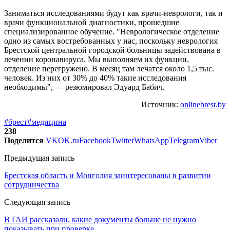
Заниматься исследованиями будут как врачи-неврологи, так и
врачи функциональной диагностики, прошедшие
специализированное обучение. "Неврологическое отделение
одно из самых востребованных у нас, поскольку неврология
Брестской центральной городской больницы задействована в
лечении коронавируса. Мы выполняем их функции,
отделение перегружено. В месяц там лечатся около 1,5 тыс.
человек. Из них от 30% до 40% такие исследования
необходимы", — резюмировал Эдуард Бабич.
Источник:
onlinebrest.by
#брест
#медицина
238
Поделится
VK
OK.ru
Facebook
Twitter
WhatsApp
Telegram
Viber
Предыдущая запись
Брестская область и Монголия заинтересованы в развитии
сотрудничества
Следующая запись
В ГАИ рассказали, какие документы больше не нужно
показывать при проверке