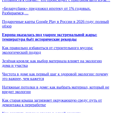
«Беларусбанк» предложил ипотеку от 1% годовых.
Разбираемся,…
Подарочные карты Google Play в России в 2026 году: полный
обзор
Европа оказалась под ударом экстремальной жары:
температура бьёт исторические рекорды
Как правильно избавиться от строительного мусора:
экологический подход
Зелёная кровля: как выбор материала влияет на экологию
дома и участка
Чистота в доме как первый шаг к здоровой экологии: почему
это важнее, чем кажется
Натяжные потолки в доме: как выбрать материал, который не
вредит экологии
Как старая крыша загрязняет окружающую среду: путь от
демонтажа к переработке