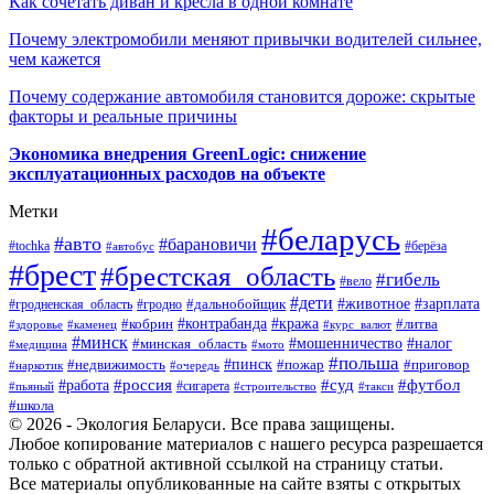
Как сочетать диван и кресла в одной комнате
Почему электромобили меняют привычки водителей сильнее,
чем кажется
Почему содержание автомобиля становится дороже: скрытые
факторы и реальные причины
Экономика внедрения GreenLogic: снижение
эксплуатационных расходов на объекте
Метки
#беларусь
#авто
#барановичи
#берёза
#tochka
#автобус
#брест
#брестская_область
#гибель
#вело
#дети
#зарплата
#животное
#гродно
#дальнобойщик
#гродненская_область
#контрабанда
#кража
#литва
#кобрин
#здоровье
#каменец
#курс_валют
#минск
#минская_область
#мошенничество
#налог
#медицина
#мото
#польша
#пинск
#недвижимость
#пожар
#приговор
#наркотик
#очередь
#россия
#суд
#футбол
#работа
#сигарета
#пьяный
#строительство
#такси
#школа
© 2026 - Экология Беларуси. Все права защищены.
Любое копирование материалов с нашего ресурса разрешается
только с обратной активной ссылкой на страницу статьи.
Все материалы опубликованные на сайте взяты с открытых