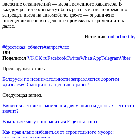
введение ограничений — мера временного характера. В
каждом регионе они могут быть разными: где-то временно
запрещен въезд на автомобиле, где-то — ограничено
посещение лесов в отдельные промежутки времени и так
далее.
Источник:
onlinebrest.by
#брестская_область
#запрет
#лес
199
Поделится
VK
OK.ru
Facebook
Twitter
WhatsApp
Telegram
Viber
Предыдущая запись
Белорусы по невнимательности заправляются дорогим
«дизелем». Смотрите на ценник заранее!
Следующая запись
Вводятся летние ограничения для машин на дорогах – что это
значит?
Вам также могут понравиться
Еще от автора
Как правильно избавиться от строительного мусора:
экологический подход