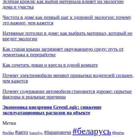
Зелёная кровля: как выбор материала влияет на экологию
дома и участка
Чистота в доме как первый шаг к здоровой экологии: почему
это важнее, чем кажется
Натяжные потолки в доме: как выбрать материал, который не
вредит экологии
Как старая крыша загрязняет окружающую среду: путь от
демонтажа к переработке
Как сочетать диван и кресла в одной комнате
Почему электромобили меняют привычки водителей сильнее,
чем кажется
Почему содержание автомобиля становится дороже: скрытые
факторы и реальные причины
Экономика внедрения GreenLogic: снижение
эксплуатационных расходов на объекте
Метки
#беларусь
#авто
#барановичи
#берёза
#tochka
#автобус