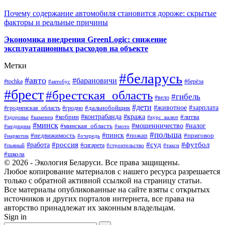
Почему содержание автомобиля становится дороже: скрытые
факторы и реальные причины
Экономика внедрения GreenLogic: снижение
эксплуатационных расходов на объекте
Метки
#беларусь
#авто
#барановичи
#берёза
#tochka
#автобус
#брест
#брестская_область
#гибель
#вело
#дети
#зарплата
#животное
#гродно
#дальнобойщик
#гродненская_область
#контрабанда
#кража
#литва
#кобрин
#здоровье
#каменец
#курс_валют
#минск
#минская_область
#мошенничество
#налог
#медицина
#мото
#польша
#пинск
#недвижимость
#пожар
#приговор
#наркотик
#очередь
#россия
#суд
#футбол
#работа
#сигарета
#пьяный
#строительство
#такси
#школа
© 2026 - Экология Беларуси. Все права защищены.
Любое копирование материалов с нашего ресурса разрешается
только с обратной активной ссылкой на страницу статьи.
Все материалы опубликованные на сайте взяты с открытых
источников и других порталов интернета, все права на
авторство принадлежат их законным владельцам.
Sign in