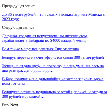
Предыдущая запись
До 36 тысяч рублей – топ самых высоких зарплат Минска в
2023 году
Следующая запись
Девушка, созданная искусственным интеллектом,
зарабатывает в Instagram по $4000 каждый месяц
Вам также могут понравиться
Еще от автора
Белорус перевел на счет аферистов около 300 тысяч рублей
Женщина отдала шубу на покраску, а вещь уменьшилась на
два размера. Дело дошло до…
В Барановичах жена дальнобойщика хотела зарубить мужа,
пока тот спал
Белоруска осталась недовольна золотой цепочкой и отсудила
300 рублей моральной…
Prev
Next