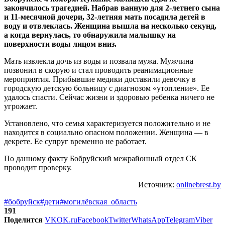
закончилось трагедией. Набрав ванную для 2-летнего сына
и 11-месячной дочери, 32-летняя мать посадила детей в
воду и отвлеклась. Женщина вышла на несколько секунд,
а когда вернулась, то обнаружила малышку на
поверхности воды лицом вниз.
Мать извлекла дочь из воды и позвала мужа. Мужчина
позвонил в скорую и стал проводить реанимационные
мероприятия. Прибывшие медики доставили девочку в
городскую детскую больницу с диагнозом «утопление». Ее
удалось спасти. Сейчас жизни и здоровью ребенка ничего не
угрожает.
Установлено, что семья характеризуется положительно и не
находится в социально опасном положении. Женщина — в
декрете. Ее супруг временно не работает.
По данному факту Бобруйский межрайонный отдел СК
проводит проверку.
Источник:
onlinebrest.by
#бобруйск
#дети
#могилёвская_область
191
Поделится
VK
OK.ru
Facebook
Twitter
WhatsApp
Telegram
Viber