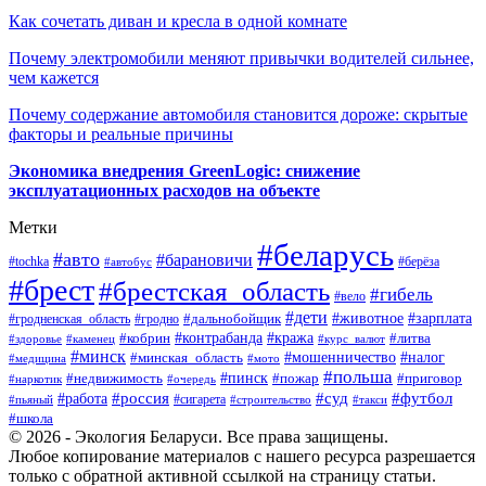
Как сочетать диван и кресла в одной комнате
Почему электромобили меняют привычки водителей сильнее,
чем кажется
Почему содержание автомобиля становится дороже: скрытые
факторы и реальные причины
Экономика внедрения GreenLogic: снижение
эксплуатационных расходов на объекте
Метки
#беларусь
#авто
#барановичи
#берёза
#tochka
#автобус
#брест
#брестская_область
#гибель
#вело
#дети
#зарплата
#животное
#гродно
#дальнобойщик
#гродненская_область
#контрабанда
#кража
#литва
#кобрин
#здоровье
#каменец
#курс_валют
#минск
#минская_область
#мошенничество
#налог
#медицина
#мото
#польша
#пинск
#недвижимость
#пожар
#приговор
#наркотик
#очередь
#россия
#суд
#футбол
#работа
#сигарета
#пьяный
#строительство
#такси
#школа
© 2026 - Экология Беларуси. Все права защищены.
Любое копирование материалов с нашего ресурса разрешается
только с обратной активной ссылкой на страницу статьи.