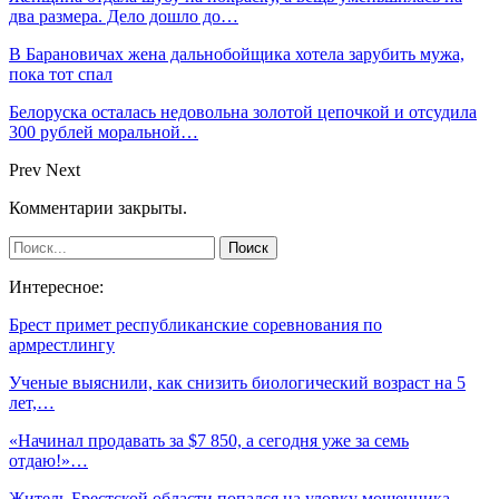
два размера. Дело дошло до…
В Барановичах жена дальнобойщика хотела зарубить мужа,
пока тот спал
Белоруска осталась недовольна золотой цепочкой и отсудила
300 рублей моральной…
Prev
Next
Комментарии закрыты.
Интересное:
Брест примет республиканские соревнования по
армрестлингу
Ученые выяснили, как снизить биологический возраст на 5
лет,…
«Начинал продавать за $7 850, а сегодня уже за семь
отдаю!»…
Житель Брестской области попался на уловку мошенника