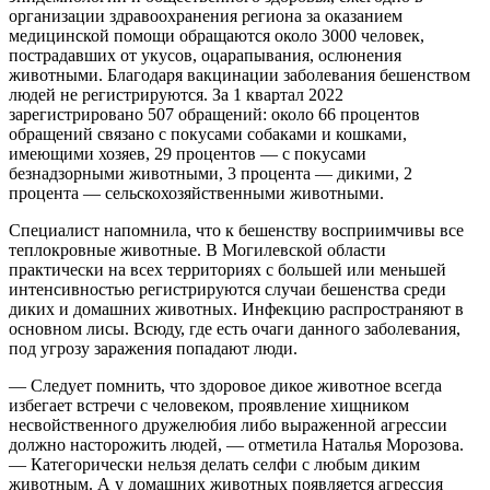
организации здравоохранения региона за оказанием
медицинской помощи обращаются около 3000 человек,
пострадавших от укусов, оцарапывания, ослюнения
животными. Благодаря вакцинации заболевания бешенством
людей не регистрируются. За 1 квартал 2022
зарегистрировано 507 обращений: около 66 процентов
обращений связано с покусами собаками и кошками,
имеющими хозяев, 29 процентов — с покусами
безнадзорными животными, 3 процента — дикими, 2
процента — сельскохозяйственными животными.
Специалист напомнила, что к бешенству восприимчивы все
теплокровные животные. В Могилевской области
практически на всех территориях с большей или меньшей
интенсивностью регистрируются случаи бешенства среди
диких и домашних животных. Инфекцию распространяют в
основном лисы. Всюду, где есть очаги данного заболевания,
под угрозу заражения попадают люди.
— Следует помнить, что здоровое дикое животное всегда
избегает встречи с человеком, проявление хищником
несвойственного дружелюбия либо выраженной агрессии
должно насторожить людей, — отметила Наталья Морозова.
— Категорически нельзя делать селфи с любым диким
животным. А у домашних животных появляется агрессия