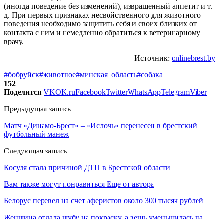
(иногда поведение без изменений), извращенный аппетит и т.
д. При первых признаках несвойственного для животного
поведения необходимо защитить себя и своих близких от
контакта с ним и немедленно обратиться к ветеринарному
врачу.
Источник:
onlinebrest.by
#бобруйск
#животное
#минская_область
#собака
152
Поделится
VK
OK.ru
Facebook
Twitter
WhatsApp
Telegram
Viber
Предыдущая запись
Матч «Динамо-Брест» – «Ислочь» перенесен в брестский
футбольный манеж
Следующая запись
Косуля стала причиной ДТП в Брестской области
Вам также могут понравиться
Еще от автора
Белорус перевел на счет аферистов около 300 тысяч рублей
Женщина отдала шубу на покраску, а вещь уменьшилась на