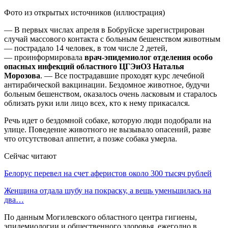
Фото из открытых источников (иллюстрация)
— В первых числах апреля в Бобруйске зарегистрирован
случай массового контакта с больным бешенством животным
— пострадало 14 человек, в том числе 2 детей,
— проинформировала
врач-эпидемиолог отделения особо
опасных инфекций областного ЦГЭиОЗ Наталья
Морозова
. — Все пострадавшие проходят курс лечебной
антирабической вакцинации. Бездомное животное, будучи
больным бешенством, оказалось очень ласковым и старалось
облизать руки или лицо всех, кто к нему прикасался.
Речь идет о бездомной собаке, которую люди подобрали на
улице. Поведение животного не вызывало опасений, разве
что отсутствовал аппетит, а позже собака умерла.
Сейчас читают
Белорус перевел на счет аферистов около 300 тысяч рублей
Женщина отдала шубу на покраску, а вещь уменьшилась на
два…
По данным Могилевского областного центра гигиены,
эпидемиологии и общественного здоровья, ежегодно в