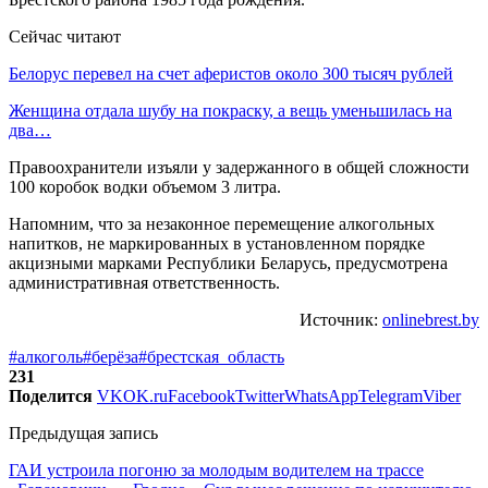
Сейчас читают
Белорус перевел на счет аферистов около 300 тысяч рублей
Женщина отдала шубу на покраску, а вещь уменьшилась на
два…
Правоохранители изъяли у задержанного в общей сложности
100 коробок водки объемом 3 литра.
Напомним, что за незаконное перемещение алкогольных
напитков, не маркированных в установленном порядке
акцизными марками Республики Беларусь, предусмотрена
административная ответственность.
Источник:
onlinebrest.by
#алкоголь
#берёза
#брестская_область
231
Поделится
VK
OK.ru
Facebook
Twitter
WhatsApp
Telegram
Viber
Предыдущая запись
ГАИ устроила погоню за молодым водителем на трассе