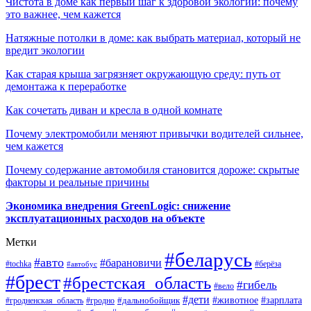
Чистота в доме как первый шаг к здоровой экологии: почему
это важнее, чем кажется
Натяжные потолки в доме: как выбрать материал, который не
вредит экологии
Как старая крыша загрязняет окружающую среду: путь от
демонтажа к переработке
Как сочетать диван и кресла в одной комнате
Почему электромобили меняют привычки водителей сильнее,
чем кажется
Почему содержание автомобиля становится дороже: скрытые
факторы и реальные причины
Экономика внедрения GreenLogic: снижение
эксплуатационных расходов на объекте
Метки
#беларусь
#авто
#барановичи
#берёза
#tochka
#автобус
#брест
#брестская_область
#гибель
#вело
#дети
#зарплата
#животное
#гродно
#дальнобойщик
#гродненская_область