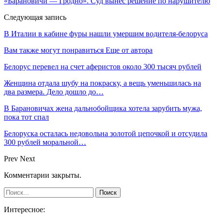
«Барановичи — Гродно». Суд вынес решение по нарушителю
Следующая запись
В Италии в кабине фуры нашли умершим водителя-белоруса
Вам также могут понравиться
Еще от автора
Белорус перевел на счет аферистов около 300 тысяч рублей
Женщина отдала шубу на покраску, а вещь уменьшилась на
два размера. Дело дошло до…
В Барановичах жена дальнобойщика хотела зарубить мужа,
пока тот спал
Белоруска осталась недовольна золотой цепочкой и отсудила
300 рублей моральной…
Prev
Next
Комментарии закрыты.
Интересное: