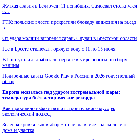
Жуткая авария в Беларуси: 11 погибших. Самосвал столкнулся
с…
ГТК: польские власти прекратили блокаду движения на въезд
в…
От удара молнии загорелся сарай. Случай в Брестской области
Где в Бресте отключат горячую воду с 11 по 15 июля
В Португалии заработали первые в мире роботы по сбору
малины
Подарочные карты Google Play в России в 2026 году: полный
обзор
Европа оказалась под ударом экстремальной жары:
температура бьёт исторические рекорды
Как правильно избавиться от строительного мусора:
экологический подход
Зелёная кровля: как выбор материала влияет на экологию
дома и участка