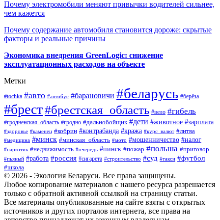
Почему электромобили меняют привычки водителей сильнее,
чем кажется
Почему содержание автомобиля становится дороже: скрытые
факторы и реальные причины
Экономика внедрения GreenLogic: снижение
эксплуатационных расходов на объекте
Метки
#беларусь
#авто
#барановичи
#берёза
#tochka
#автобус
#брест
#брестская_область
#гибель
#вело
#дети
#зарплата
#животное
#гродно
#дальнобойщик
#гродненская_область
#контрабанда
#кража
#литва
#кобрин
#здоровье
#каменец
#курс_валют
#минск
#минская_область
#мошенничество
#налог
#медицина
#мото
#польша
#пинск
#недвижимость
#пожар
#приговор
#наркотик
#очередь
#россия
#суд
#футбол
#работа
#сигарета
#пьяный
#строительство
#такси
#школа
© 2026 - Экология Беларуси. Все права защищены.
Любое копирование материалов с нашего ресурса разрешается
только с обратной активной ссылкой на страницу статьи.
Все материалы опубликованные на сайте взяты с открытых
источников и других порталов интернета, все права на
авторство принадлежат их законным владельцам.