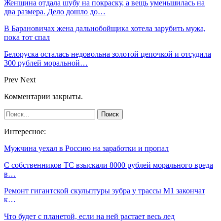
Женщина отдала шубу на покраску, а вещь уменьшилась на
два размера. Дело дошло до…
В Барановичах жена дальнобойщика хотела зарубить мужа,
пока тот спал
Белоруска осталась недовольна золотой цепочкой и отсудила
300 рублей моральной…
Prev
Next
Комментарии закрыты.
Интересное:
Мужчина уехал в Россию на заработки и пропал
С собственников ТС взыскали 8000 рублей морального вреда
в…
Ремонт гигантской скульптуры зубра у трассы М1 закончат
к…
Что будет с планетой, если на ней растает весь лед