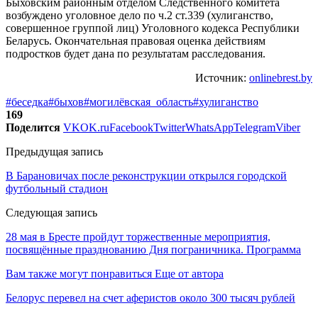
Быховским районным отделом Следственного комитета
возбуждено уголовное дело по ч.2 ст.339 (хулиганство,
совершенное группой лиц) Уголовного кодекса Республики
Беларусь. Окончательная правовая оценка действиям
подростков будет дана по результатам расследования.
Источник:
onlinebrest.by
#беседка
#быхов
#могилёвская_область
#хулиганство
169
Поделится
VK
OK.ru
Facebook
Twitter
WhatsApp
Telegram
Viber
Предыдущая запись
В Барановичах после реконструкции открылся городской
футбольный стадион
Следующая запись
28 мая в Бресте пройдут торжественные мероприятия,
посвящённые празднованию Дня пограничника. Программа
Вам также могут понравиться
Еще от автора
Белорус перевел на счет аферистов около 300 тысяч рублей