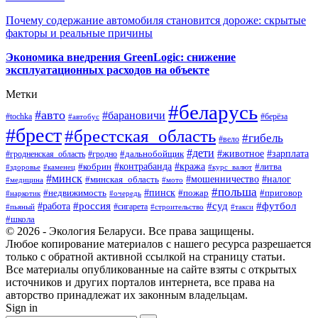
Почему содержание автомобиля становится дороже: скрытые
факторы и реальные причины
Экономика внедрения GreenLogic: снижение
эксплуатационных расходов на объекте
Метки
#беларусь
#авто
#барановичи
#берёза
#tochka
#автобус
#брест
#брестская_область
#гибель
#вело
#дети
#зарплата
#животное
#гродно
#дальнобойщик
#гродненская_область
#контрабанда
#кража
#литва
#кобрин
#здоровье
#каменец
#курс_валют
#минск
#минская_область
#мошенничество
#налог
#медицина
#мото
#польша
#пинск
#недвижимость
#пожар
#приговор
#наркотик
#очередь
#россия
#суд
#футбол
#работа
#сигарета
#пьяный
#строительство
#такси
#школа
© 2026 - Экология Беларуси. Все права защищены.
Любое копирование материалов с нашего ресурса разрешается
только с обратной активной ссылкой на страницу статьи.
Все материалы опубликованные на сайте взяты с открытых
источников и других порталов интернета, все права на
авторство принадлежат их законным владельцам.
Sign in