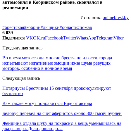
Источник:
onlinebrest.by
#брестская
#кобрин
#лыщики
#область
#пожар
6 039
Поделится
VK
OK.ru
Facebook
Twitter
WhatsApp
Telegram
Viber
Предыдущая запись
Во время мотосезона многие брестчане и гости города
испытывают негативные эмоции из-за шума ревущих
моторов, особенно в ночное время
Следующая запись
Нотариусы Брестчины 15 сентября проконсультируют
бесплатно
Вам также могут понравиться
Еще от автора
Белорус перевел на счет аферистов около 300 тысяч рублей
Женщина отдала шубу на покраску, а вещь уменьшилась на
два размера. Дело дошло до…