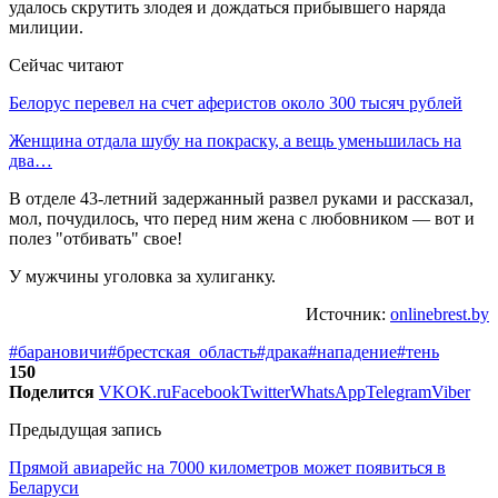
удалось скрутить злодея и дождаться прибывшего наряда
милиции.
Сейчас читают
Белорус перевел на счет аферистов около 300 тысяч рублей
Женщина отдала шубу на покраску, а вещь уменьшилась на
два…
В отделе 43-летний задержанный развел руками и рассказал,
мол, почудилось, что перед ним жена с любовником — вот и
полез "отбивать" свое!
У мужчины уголовка за хулиганку.
Источник:
onlinebrest.by
#барановичи
#брестская_область
#драка
#нападение
#тень
150
Поделится
VK
OK.ru
Facebook
Twitter
WhatsApp
Telegram
Viber
Предыдущая запись
Прямой авиарейс на 7000 километров может появиться в
Беларуси