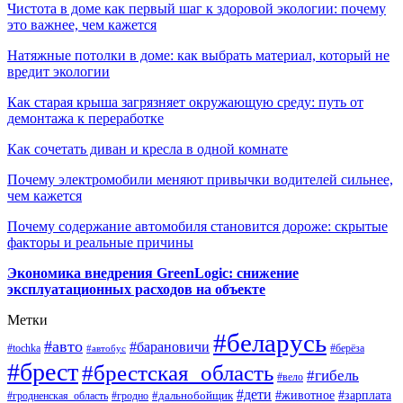
Чистота в доме как первый шаг к здоровой экологии: почему
это важнее, чем кажется
Натяжные потолки в доме: как выбрать материал, который не
вредит экологии
Как старая крыша загрязняет окружающую среду: путь от
демонтажа к переработке
Как сочетать диван и кресла в одной комнате
Почему электромобили меняют привычки водителей сильнее,
чем кажется
Почему содержание автомобиля становится дороже: скрытые
факторы и реальные причины
Экономика внедрения GreenLogic: снижение
эксплуатационных расходов на объекте
Метки
#беларусь
#авто
#барановичи
#берёза
#tochka
#автобус
#брест
#брестская_область
#гибель
#вело
#дети
#зарплата
#животное
#гродно
#дальнобойщик
#гродненская_область