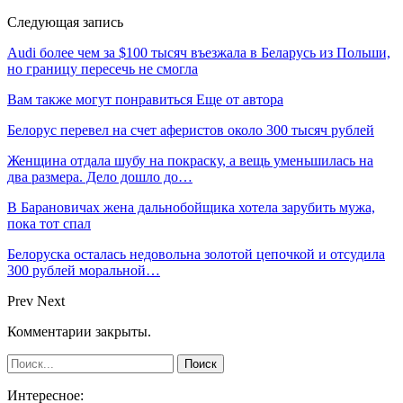
Следующая запись
Audi более чем за $100 тысяч въезжала в Беларусь из Польши,
но границу пересечь не смогла
Вам также могут понравиться
Еще от автора
Белорус перевел на счет аферистов около 300 тысяч рублей
Женщина отдала шубу на покраску, а вещь уменьшилась на
два размера. Дело дошло до…
В Барановичах жена дальнобойщика хотела зарубить мужа,
пока тот спал
Белоруска осталась недовольна золотой цепочкой и отсудила
300 рублей моральной…
Prev
Next
Комментарии закрыты.
Интересное: