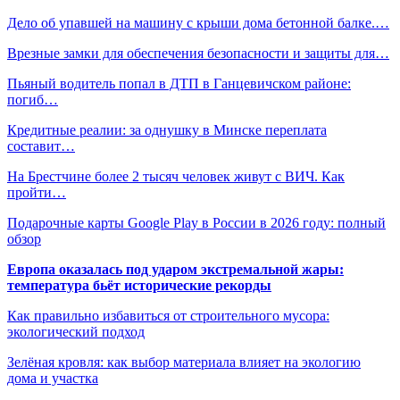
Дело об упавшей на машину с крыши дома бетонной балке.…
Врезные замки для обеспечения безопасности и защиты для…
Пьяный водитель попал в ДТП в Ганцевичском районе:
погиб…
Кредитные реалии: за однушку в Минске переплата
составит…
На Брестчине более 2 тысяч человек живут с ВИЧ. Как
пройти…
Подарочные карты Google Play в России в 2026 году: полный
обзор
Европа оказалась под ударом экстремальной жары:
температура бьёт исторические рекорды
Как правильно избавиться от строительного мусора:
экологический подход
Зелёная кровля: как выбор материала влияет на экологию
дома и участка