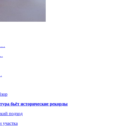
и.…
В…
…
бзор
тура бьёт исторические рекорды
ский подход
и участка