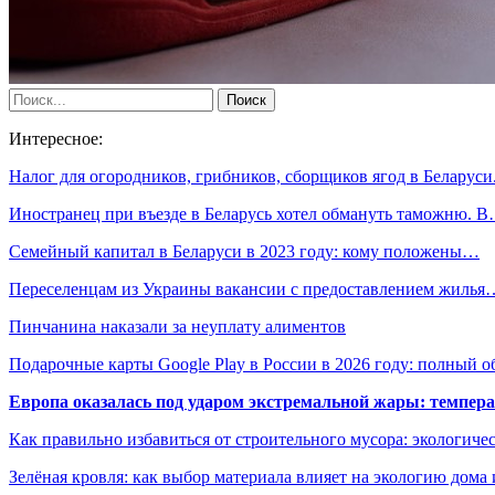
Интересное:
Налог для огородников, грибников, сборщиков ягод в Беларус
Иностранец при въезде в Беларусь хотел обмануть таможню. 
Семейный капитал в Беларуси в 2023 году: кому положены…
Переселенцам из Украины вакансии с предоставлением жилья
Пинчанина наказали за неуплату алиментов
Подарочные карты Google Play в России в 2026 году: полный о
Европа оказалась под ударом экстремальной жары: темпера
Как правильно избавиться от строительного мусора: экологиче
Зелёная кровля: как выбор материала влияет на экологию дома 