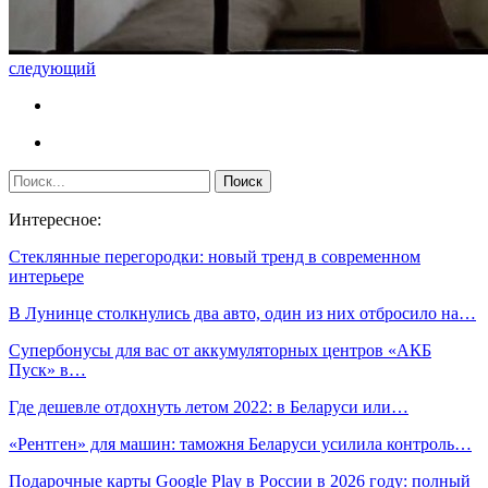
следующий
Интересное:
Стеклянные перегородки: новый тренд в современном
интерьере
В Лунинце столкнулись два авто, один из них отбросило на…
Супербонусы для вас от аккумуляторных центров «АКБ
Пуск» в…
Где дешевле отдохнуть летом 2022: в Беларуси или…
«Рентген» для машин: таможня Беларуси усилила контроль…
Подарочные карты Google Play в России в 2026 году: полный