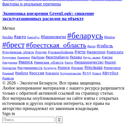
факторы и реальные причины
Экономика внедрения GreenLogic: снижение
эксплуатационных расходов на объекте
Метки
#беларусь
#авто
#барановичи
#берёза
#tochka
#автобус
#брест
#брестская_область
#гибель
#вело
#дети
#зарплата
#животное
#гродно
#дальнобойщик
#гродненская_область
#контрабанда
#кража
#литва
#кобрин
#здоровье
#каменец
#курс_валют
#минск
#минская_область
#мошенничество
#налог
#медицина
#мото
#польша
#пинск
#недвижимость
#пожар
#приговор
#наркотик
#очередь
#россия
#суд
#футбол
#работа
#сигарета
#пьяный
#строительство
#такси
#школа
© 2026 - Экология Беларуси. Все права защищены.
Любое копирование материалов с нашего ресурса разрешается
только с обратной активной ссылкой на страницу статьи.
Все материалы опубликованные на сайте взяты с открытых
источников и других порталов интернета, все права на
авторство принадлежат их законным владельцам.
Sign in