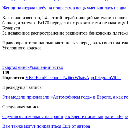
Женщина отдала шубу на покраску, а вещь уменьшилась на дв
Как стало известно, 24-летний неработающий минчанин нашел 
банках, а затем за Br170 передал их с реквизитами незнакомц
Беларуси.
За незаконное распространение реквизитов банковских платеж
Правоохранители напоминают: нельзя передавать свою платежн
Уголовного кодекса.
#карта
#минск
#мошенничество
149
Поделится
VK
OK.ru
Facebook
Twitter
WhatsApp
Telegram
Viber
Предыдущая запись
Эти модели признавали «Автомобилем года» в Европе, а как 
Следующая запись
Случился ли коллапс на границе в Бресте после закрытия «Бер
Вам также могут понравиться
Еще от автора