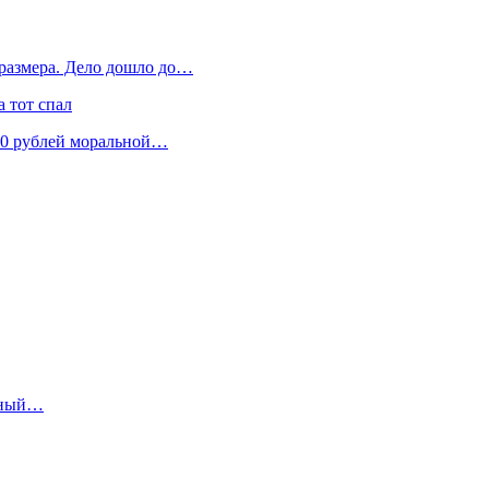
 размера. Дело дошло до…
 тот спал
300 рублей моральной…
ежный…