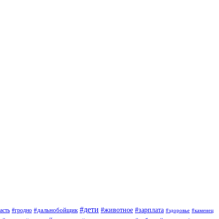
#дети
#зарплата
#животное
#гродно
#дальнобойщик
асть
#здоровье
#каменец