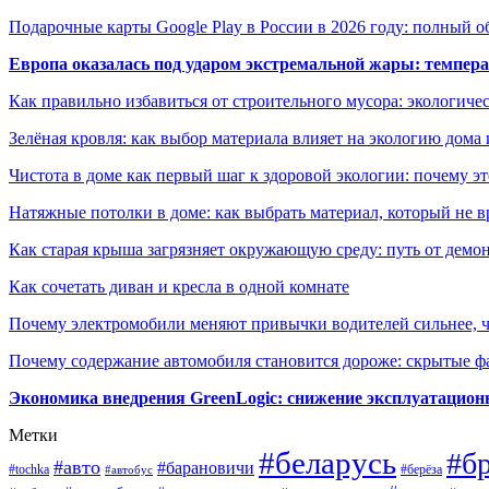
Подарочные карты Google Play в России в 2026 году: полный о
Европа оказалась под ударом экстремальной жары: темпера
Как правильно избавиться от строительного мусора: экологиче
Зелёная кровля: как выбор материала влияет на экологию дома 
Чистота в доме как первый шаг к здоровой экологии: почему эт
Натяжные потолки в доме: как выбрать материал, который не в
Как старая крыша загрязняет окружающую среду: путь от демон
Как сочетать диван и кресла в одной комнате
Почему электромобили меняют привычки водителей сильнее, ч
Почему содержание автомобиля становится дороже: скрытые 
Экономика внедрения GreenLogic: снижение эксплуатационн
Метки
#беларусь
#б
#авто
#барановичи
#берёза
#tochka
#автобус