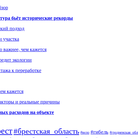
бзор
тура бьёт исторические рекорды
ский подход
и участка
о важнее, чем кажется
редит экологии
тажа к переработке
ем кажется
факторы и реальные причины
ых расходов на объекте
рест
#брестская_область
#гибель
#вело
#гродненская_обл