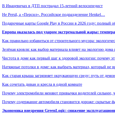
В Ивацевичах в ДТП пострадал 15-летний велосипедист
Не Persil, а «Персил». Российское подразделение Henkel…
Подарочные карты Google Play в России в 2026 году: полный о
Европа оказалась под ударом экстремальной жары: темпера
Как правильно избавиться от строительного мусора: экологиче
Зелёная кровля: как выбор материала влияет на экологию дома 
Чистота в доме как первый шаг к здоровой экологии: почему эт
Натяжные потолки в доме: как выбрать материал, который не в
Как старая крыша загрязняет окружающую среду: путь от демон
Как сочетать диван и кресла в одной комнате
Почему электромобили меняют привычки водителей сильнее, ч
Почему содержание автомобиля становится дороже: скрытые 
Экономика внедрения GreenLogic: снижение эксплуатационн