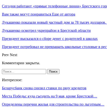
Сегодня работают «прямые телефонные линии» Брестского гор
Вам также могут понравиться
Еще от автора
Лукашенко показали новый частный дом за 78 тысяч долларов.
Лукашенко осмотрел укрепрайон в Брестской области
Президент высказался о сборе денег с родителей в школах
Президент потребовал не превращать школьные столовые в р
Prev
Next
Комментарии закрыты.
Интересное:
Беларусбанк снова снизил ставки по ряду кредитов
Места Победы: куда съездить на 9 мая, кроме Брестской…
Определены перечни жилья для строительства по льготным…