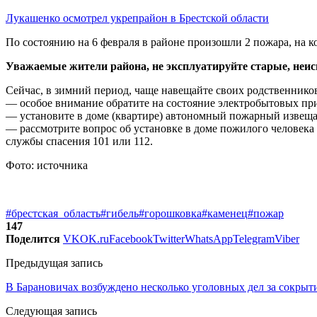
Лукашенко осмотрел укрепрайон в Брестской области
По состоянию на 6 февраля в районе произошли 2 пожара, на к
Уважаемые жители района, не эксплуатируйте старые, неи
Сейчас, в зимний период, чаще навещайте своих родственник
— особое внимание обратите на состояние электробытовых пр
— установите в доме (квартире) автономный пожарный извеща
— рассмотрите вопрос об установке в доме пожилого человека
службы спасения 101 или 112.
Фото: источника
#брестская_область
#гибель
#горошковка
#каменец
#пожар
147
Поделится
VK
OK.ru
Facebook
Twitter
WhatsApp
Telegram
Viber
Предыдущая запись
В Барановичах возбуждено несколько уголовных дел за сокрыти
Следующая запись