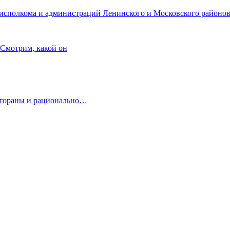
исполкома и администраций Ленинского и Московского районов 
 Смотрим, какой он
естораны и рационально…