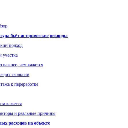
бзор
тура бьёт исторические рекорды
ский подход
и участка
о важнее, чем кажется
редит экологии
тажа к переработке
ем кажется
факторы и реальные причины
ых расходов на объекте