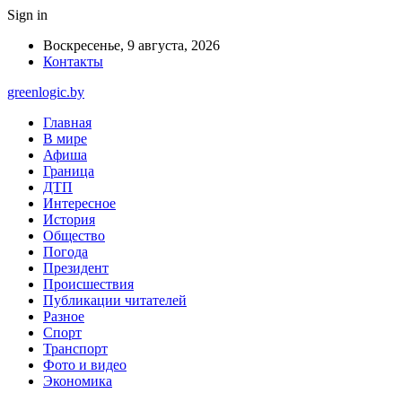
Sign in
Воскресенье, 9 августа, 2026
Контакты
greenlogic.by
Главная
В мире
Афиша
Граница
ДТП
Интересное
История
Общество
Погода
Президент
Происшествия
Публикации читателей
Разное
Спорт
Транспорт
Фото и видео
Экономика