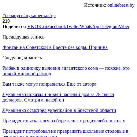
Источник:
onlinebrest.by
#беларусь
#лукашенко
#цэ
210
Поделится
VK
OK.ru
Facebook
Twitter
WhatsApp
Telegram
Viber
Предыдущая запись
Фонтан на Советской в Бресте без воды. Причина
Следующая запись
Рыбак в одиночку выловил гигантского сома — похоже, это
новый мировой рекорд
Вам также могут понравиться
Еще от автора
Лукашенко показали новый частный дом за 78 тысяч
долларов. Смотрим, какой он
Лукашенко осмотрел укрепрайон в Брестской области
Президент высказался о сборе денег с родителей в школах
Президент потребовал не превращать школьные столовые в
рестораны и рационально…