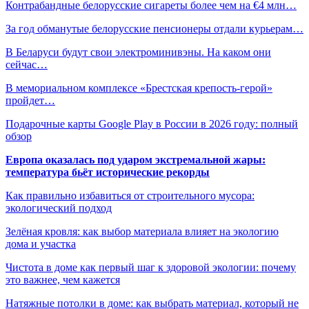
Контрабандные белорусские сигареты более чем на €4 млн…
За год обманутые белорусские пенсионеры отдали курьерам…
В Беларуси будут свои электроминивэны. На каком они
сейчас…
В мемориальном комплексе «Брестская крепость-герой»
пройдет…
Подарочные карты Google Play в России в 2026 году: полный
обзор
Европа оказалась под ударом экстремальной жары:
температура бьёт исторические рекорды
Как правильно избавиться от строительного мусора:
экологический подход
Зелёная кровля: как выбор материала влияет на экологию
дома и участка
Чистота в доме как первый шаг к здоровой экологии: почему
это важнее, чем кажется
Натяжные потолки в доме: как выбрать материал, который не