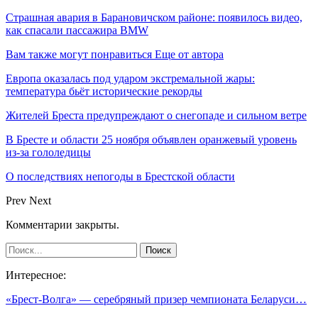
Страшная авария в Барановичском районе: появилось видео,
как спасали пассажира BMW
Вам также могут понравиться
Еще от автора
Европа оказалась под ударом экстремальной жары:
температура бьёт исторические рекорды
Жителей Бреста предупреждают о снегопаде и сильном ветре
В Бресте и области 25 ноября объявлен оранжевый уровень
из-за гололедицы
О последствиях непогоды в Брестской области
Prev
Next
Комментарии закрыты.
Интересное:
«Брест-Волга» — серебряный призер чемпионата Беларуси…