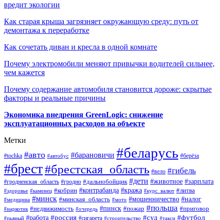
вредит экологии
Как старая крыша загрязняет окружающую среду: путь от
демонтажа к переработке
Как сочетать диван и кресла в одной комнате
Почему электромобили меняют привычки водителей сильнее,
чем кажется
Почему содержание автомобиля становится дороже: скрытые
факторы и реальные причины
Экономика внедрения GreenLogic: снижение
эксплуатационных расходов на объекте
Метки
#беларусь
#авто
#барановичи
#берёза
#tochka
#автобус
#брест
#брестская_область
#гибель
#вело
#дети
#зарплата
#животное
#гродно
#дальнобойщик
#гродненская_область
#контрабанда
#кража
#литва
#кобрин
#здоровье
#каменец
#курс_валют
#минск
#минская_область
#мошенничество
#налог
#медицина
#мото
#польша
#пинск
#недвижимость
#пожар
#приговор
#наркотик
#очередь
#россия
#суд
#футбол
#работа
#сигарета
#пьяный
#строительство
#такси