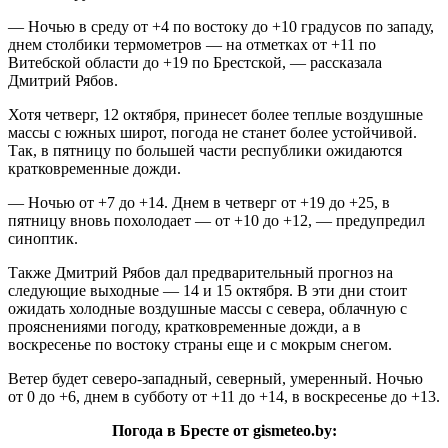
— Ночью в среду от +4 по востоку до +10 градусов по западу,
днем столбики термометров — на отметках от +11 по
Витебской области до +19 по Брестской, — рассказала
Дмитрий Рябов.
Хотя четверг, 12 октября, принесет более теплые воздушные
массы с южных широт, погода не станет более устойчивой.
Так, в пятницу по большей части республики ожидаются
кратковременные дожди.
— Ночью от +7 до +14. Днем в четверг от +19 до +25, в
пятницу вновь похолодает — от +10 до +12, — предупредил
синоптик.
Также Дмитрий Рябов дал предварительный прогноз на
следующие выходные — 14 и 15 октября. В эти дни стоит
ожидать холодные воздушные массы с севера, облачную с
прояснениями погоду, кратковременные дожди, а в
воскресенье по востоку страны еще и с мокрым снегом.
Ветер будет северо-западный, северный, умеренный. Ночью
от 0 до +6, днем в субботу от +11 до +14, в воскресенье до +13.
Погода в Бресте от gismeteo.by: