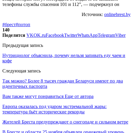
телефоны службы спасения 101 и 112”, — подчеркнул он
Источник:
onlinebrest.by
#брест
#потоп
140
Поделится
VK
OK.ru
Facebook
Twitter
WhatsApp
Telegram
Viber
Предыдущая запись
Нутрициолог объяснила, почему нельзя запивать еду чаем и
кофе
Следующая запись
Так можно? Более 8 тысяч граждан Беларуси имеют по два
идентичных паспорта
Вам также могут понравиться
Еще от автора
Европа оказалась под ударом экстремальной жары:
температура бьёт исторические рекорды
Жителей Бреста предупреждают о снегопаде и сильном ветре
В Бресте и области 25 ноября объявлен оранжевый уровень