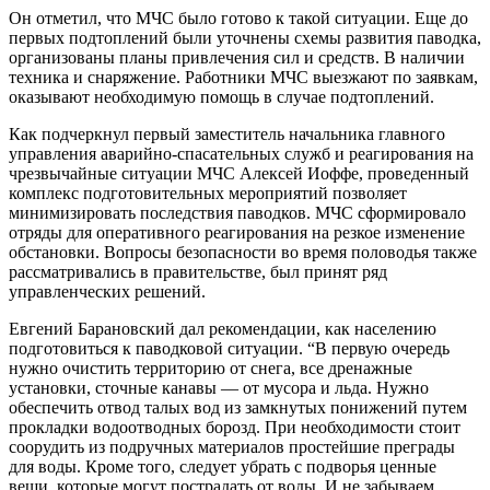
Он отметил, что МЧС было готово к такой ситуации. Еще до
первых подтоплений были уточнены схемы развития паводка,
организованы планы привлечения сил и средств. В наличии
техника и снаряжение. Работники МЧС выезжают по заявкам,
оказывают необходимую помощь в случае подтоплений.
Как подчеркнул первый заместитель начальника главного
управления аварийно-спасательных служб и реагирования на
чрезвычайные ситуации МЧС Алексей Иоффе, проведенный
комплекс подготовительных мероприятий позволяет
минимизировать последствия паводков. МЧС сформировало
отряды для оперативного реагирования на резкое изменение
обстановки. Вопросы безопасности во время половодья также
рассматривались в правительстве, был принят ряд
управленческих решений.
Евгений Барановский дал рекомендации, как населению
подготовиться к паводковой ситуации. “В первую очередь
нужно очистить территорию от снега, все дренажные
установки, сточные канавы — от мусора и льда. Нужно
обеспечить отвод талых вод из замкнутых понижений путем
прокладки водоотводных борозд. При необходимости стоит
соорудить из подручных материалов простейшие преграды
для воды. Кроме того, следует убрать с подворья ценные
вещи, которые могут пострадать от воды. И не забываем