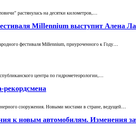
зловичи" растянулась на десятки километров,…
естиваля Millennium выступит Алена Л
ародного фестиваля Millennium, приуроченного к Году…
Республиканского центра по гидрометеорологии,…
а-рекордсмена
енерного сооружения. Новыми мостами в стране, ведущей…
ания к новым автомобилям. Изменения з