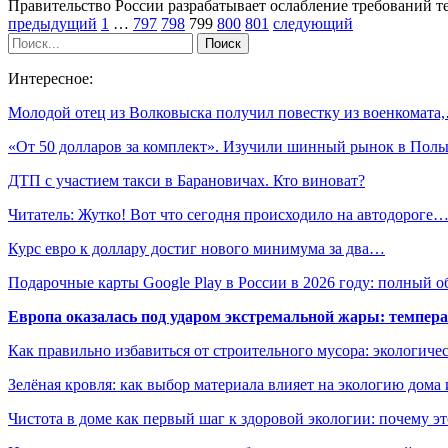
Правительство России разрабатывает ослабление требований 
предыдущий
1
…
797
798
799
800
801
следующий
Интересное:
Молодой отец из Волковыска получил повестку из военкомата
«От 50 долларов за комплект». Изучили шинный рынок в По
ДТП с участием такси в Барановичах. Кто виноват?
Читатель: Жутко! Вот что сегодня происходило на автодороге
Курс евро к доллару достиг нового минимума за два…
Подарочные карты Google Play в России в 2026 году: полный о
Европа оказалась под ударом экстремальной жары: темпера
Как правильно избавиться от строительного мусора: экологиче
Зелёная кровля: как выбор материала влияет на экологию дома 
Чистота в доме как первый шаг к здоровой экологии: почему эт