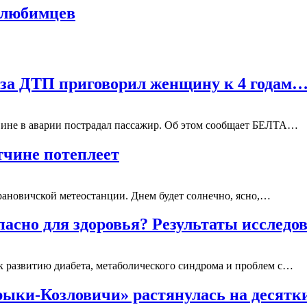
 любимцев
е за ДТП приговорил женщину к 4 годам
 вине в аварии пострадал пассажир. Об этом сообщает БЕЛТА…
тчине потеплеет
рановичской метеостанции. Днем будет солнечно, ясно,…
асно для здоровья? Результаты исследо
к развитию диабета, метаболического синдрома и проблем с…
урыки-Козловичи» растянулась на десят