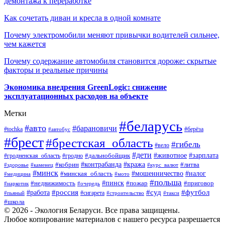
демонтажа к переработке
Как сочетать диван и кресла в одной комнате
Почему электромобили меняют привычки водителей сильнее,
чем кажется
Почему содержание автомобиля становится дороже: скрытые
факторы и реальные причины
Экономика внедрения GreenLogic: снижение
эксплуатационных расходов на объекте
Метки
#беларусь
#авто
#барановичи
#берёза
#tochka
#автобус
#брест
#брестская_область
#гибель
#вело
#дети
#зарплата
#животное
#гродно
#дальнобойщик
#гродненская_область
#контрабанда
#кража
#литва
#кобрин
#здоровье
#каменец
#курс_валют
#минск
#минская_область
#мошенничество
#налог
#медицина
#мото
#польша
#пинск
#недвижимость
#пожар
#приговор
#наркотик
#очередь
#россия
#суд
#футбол
#работа
#сигарета
#пьяный
#строительство
#такси
#школа
© 2026 - Экология Беларуси. Все права защищены.
Любое копирование материалов с нашего ресурса разрешается