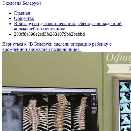
Экология Беларуси
Главная
Общество
В Беларуси сделали операцию ребенку с врожденной
аномалией позвоночника
280ff8a898e2ed3fe2631079bb2bebbd
Вернуться к "В Беларуси сделали операцию ребенку с
врожденной аномалией позвоночника"