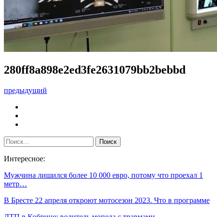
280ff8a898e2ed3fe2631079bb2bebbd
предыдущий
Интересное:
Мужчина лишился более 10 000 евро, потому что проехал 1
метр…
В Бресте 22 апреля откроют мотосезон 2023. Что в программе
ДТП в Кобрине: водитель мопеда с травмами