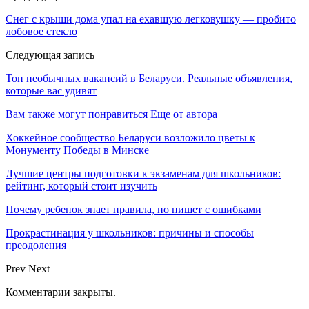
Снег с крыши дома упал на ехавшую легковушку — пробито
лобовое стекло
Следующая запись
Топ необычных вакансий в Беларуси. Реальные объявления,
которые вас удивят
Вам также могут понравиться
Еще от автора
Хоккейное сообщество Беларуси возложило цветы к
Монументу Победы в Минске
Лучшие центры подготовки к экзаменам для школьников:
рейтинг, который стоит изучить
Почему ребенок знает правила, но пишет с ошибками
Прокрастинация у школьников: причины и способы
преодоления
Prev
Next
Комментарии закрыты.