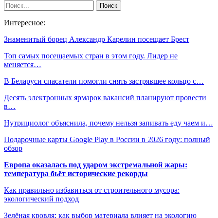
Интересное:
Знаменитый борец Александр Карелин посещает Брест
Топ самых посещаемых стран в этом году. Лидер не
меняется…
В Беларуси спасатели помогли снять застрявшее кольцо с…
Десять электронных ярмарок вакансий планируют провести
в…
Нутрициолог объяснила, почему нельзя запивать еду чаем и…
Подарочные карты Google Play в России в 2026 году: полный
обзор
Европа оказалась под ударом экстремальной жары:
температура бьёт исторические рекорды
Как правильно избавиться от строительного мусора:
экологический подход
Зелёная кровля: как выбор материала влияет на экологию