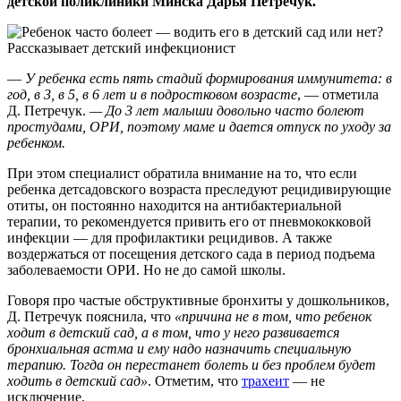
детской поликлиники Минска Дарья Петречук.
—
У ребенка есть пять стадий формирования иммунитета: в
год, в 3, в 5, в 6 лет и в подростковом возрасте
, — отметила
Д. Петречук.
— До 3 лет малыши довольно часто болеют
простудами, ОРИ, поэтому маме и дается отпуск по уходу за
ребенком.
При этом специалист обратила внимание на то, что если
ребенка детсадовского возраста преследуют рецидивирующие
отиты, он постоянно находится на антибактериальной
терапии, то рекомендуется привить его от пневмококковой
инфекции — для профилактики рецидивов. А также
воздержаться от посещения детского сада в период подъема
заболеваемости ОРИ. Но не до самой школы.
Говоря про частые обструктивные бронхиты у дошкольников,
Д. Петречук пояснила, что
«причина не в том, что ребенок
ходит в детский сад, а в том, что у него развивается
бронхиальная астма и ему надо назначить специальную
терапию. Тогда он перестанет болеть и без проблем будет
ходить в детский сад»
. Отметим, что
трахеит
— не
исключение.