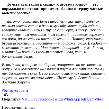
— То есть адаптация к садику, к первому классу — это
нормально и не стоит принимать близко к сердцу частые
болезни ребенка?
—
Да, это нормально. Более того, если маленький ребенок
психологически готов к детскому саду, хочет туда ходить,
говорит: «Мама, у меня в группе есть друг, я соскучился по
садику, мне там нравится, там весело!», то нельзя держать
его дома, даже если он часто болеющий. Потому что малыш
будет переживать, грустить — это тоже плохо. В садике —
коллектив, развитие… Мои девочки (старшей — уже 11 лет,
младшей — почти 7) ходили в детский сад, хоть и
болезненные были.
Есть дети, которые, наоборот, эмоционально не готовы к
общению в коллективе — с плачем идут в детский сад, там у
них бесконечные слез. Из-за этого часто у них тики, глазками
моргают, носиками шмыгают… Поэтому до детсада они
должны дозреть.
#беларусь
#дети
143
Поделится
VK
OK.ru
Facebook
Twitter
WhatsApp
Telegram
Viber
Предыдущая запись