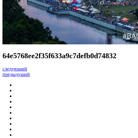
64e5768ee2f35f633a9c7defb0d74832
следующий
предыдущий