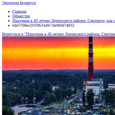
Экология Беларуси
Главная
Общество
Праздник к 45-летию Ленинского района. Смотрите, как с
64e5768ee2f35f633a9c7defb0d74832
Вернуться к "Праздник к 45-летию Ленинского района. Смотрит