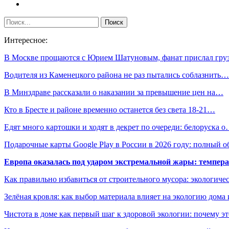
Интересное:
В Москве прощаются с Юрием Шатуновым, фанат прислал гр
Водителя из Каменецкого района не раз пытались соблазнить…
В Минздраве рассказали о наказании за превышение цен на…
Кто в Бресте и районе временно останется без света 18-21…
Едят много картошки и ходят в декрет по очереди: белоруска 
Подарочные карты Google Play в России в 2026 году: полный о
Европа оказалась под ударом экстремальной жары: темпера
Как правильно избавиться от строительного мусора: экологиче
Зелёная кровля: как выбор материала влияет на экологию дома 
Чистота в доме как первый шаг к здоровой экологии: почему эт