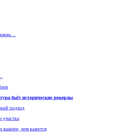
узовик…
о…
бзор
тура бьёт исторические рекорды
ский подход
и участка
о важнее, чем кажется