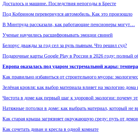
Досталось и машине. Последствия непогоды в Бресте
Под Кобрином перевернулся автомобиль. Как это произошло
В Минтруда рассказали, как работающие пенсионеры могут…
Ученые научились расшифровывать эмоции свиней
Белорус дважды за год сел за руль пьяным. Что решил суд?
Подарочные карты Google Play в России в 2026 году: полный о
Европа оказалась под ударом экстремальной жары: темпера
Как правильно избавиться от строительного мусора: экологиче
Зелёная кровля: как выбор материала влияет на экологию дома 
Чистота в доме как первый шаг к здоровой экологии: почему эт
Натяжные потолки в доме: как выбрать материал, который не в
Как старая крыша загрязняет окружающую среду: путь от демон
Как сочетать диван и кресла в одной комнате