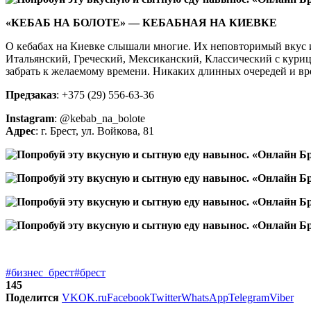
«КЕБАБ НА БОЛОТЕ» — КЕБАБНАЯ НА КИЕВКЕ
О кебабах на Киевке слышали многие. Их неповторимый вкус и 
Итальянский, Греческий, Мексиканский, Классический с курице
забрать к желаемому времени. Никаких длинных очередей и вр
Предзаказ
: +375 (29) 556-63-36
Instagram
: @kebab_na_bolote
Адрес
: г. Брест, ул. Войкова, 81
#бизнес_брест
#брест
145
Поделится
VK
OK.ru
Facebook
Twitter
WhatsApp
Telegram
Viber