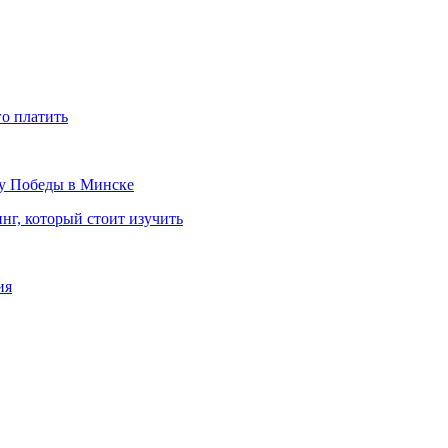
го платить
ту Победы в Минске
нг, который стоит изучить
ия