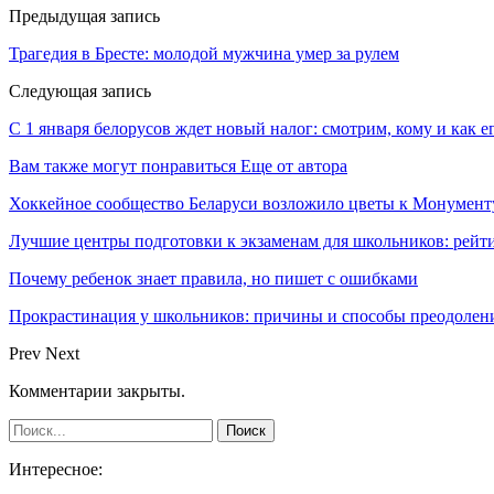
Предыдущая запись
Трагедия в Бресте: молодой мужчина умер за рулем
Следующая запись
С 1 января белорусов ждет новый налог: смотрим, кому и как е
Вам также могут понравиться
Еще от автора
Хоккейное сообщество Беларуси возложило цветы к Монумен
Лучшие центры подготовки к экзаменам для школьников: рейти
Почему ребенок знает правила, но пишет с ошибками
Прокрастинация у школьников: причины и способы преодолен
Prev
Next
Комментарии закрыты.
Интересное: