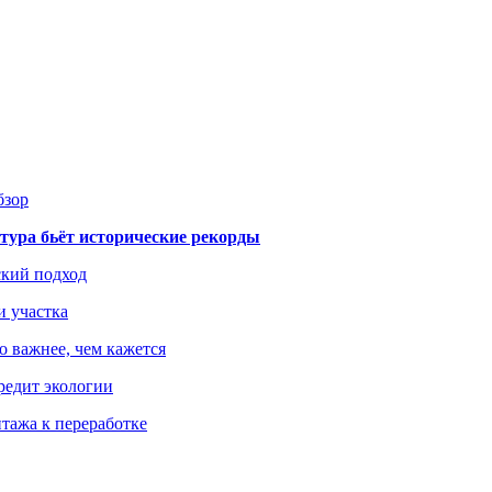
бзор
тура бьёт исторические рекорды
ский подход
и участка
о важнее, чем кажется
редит экологии
тажа к переработке