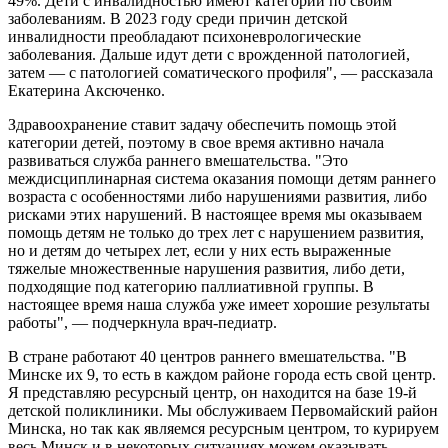
49%. Дети с инвалидностью имеют категории по своим
заболеваниям. В 2023 году среди причин детской
инвалидности преобладают психоневрологические
заболевания. Дальше идут дети с врожденной патологией,
затем — с патологией соматического профиля", — рассказала
Екатерина Аксюченко.
Здравоохранение ставит задачу обеспечить помощь этой
категории детей, поэтому в свое время активно начала
развиваться служба раннего вмешательства. "Это
междисциплинарная система оказания помощи детям раннего
возраста с особенностями либо нарушениями развития, либо
рисками этих нарушений. В настоящее время мы оказываем
помощь детям не только до трех лет с нарушением развития,
но и детям до четырех лет, если у них есть выраженные
тяжелые множественные нарушения развития, либо дети,
подходящие под категорию паллиативной группы. В
настоящее время наша служба уже имеет хорошие результаты
работы", — подчеркнула врач-педиатр.
В стране работают 40 центров раннего вмешательства. "В
Минске их 9, то есть в каждом районе города есть свой центр.
Я представляю ресурсный центр, он находится на базе 19-й
детской поликлиники. Мы обслуживаем Первомайский район
Минска, но так как являемся ресурсным центром, то курируем
весь Минск и в некоторых ситуациях можем оказывать