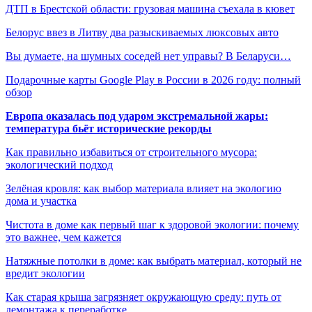
ДТП в Брестской области: грузовая машина съехала в кювет
Белорус ввез в Литву два разыскиваемых люксовых авто
Вы думаете, на шумных соседей нет управы? В Беларуси…
Подарочные карты Google Play в России в 2026 году: полный
обзор
Европа оказалась под ударом экстремальной жары:
температура бьёт исторические рекорды
Как правильно избавиться от строительного мусора:
экологический подход
Зелёная кровля: как выбор материала влияет на экологию
дома и участка
Чистота в доме как первый шаг к здоровой экологии: почему
это важнее, чем кажется
Натяжные потолки в доме: как выбрать материал, который не
вредит экологии
Как старая крыша загрязняет окружающую среду: путь от
демонтажа к переработке