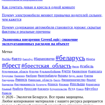
Как сочетать диван и кресла в одной комнате
Почему электромобили меняют привычки водителей сильнее,
чем кажется
Почему содержание автомобиля становится дороже: скрытые
факторы и реальные причины
Экономика внедрения GreenLogic: снижение
эксплуатационных расходов на объекте
Метки
#беларусь
#авто
#барановичи
#берёза
#tochka
#автобус
#брест
#брестская_область
#гибель
#вело
#дети
#зарплата
#животное
#гродно
#дальнобойщик
#гродненская_область
#контрабанда
#кража
#литва
#кобрин
#здоровье
#каменец
#курс_валют
#минск
#минская_область
#мошенничество
#налог
#медицина
#мото
#польша
#пинск
#недвижимость
#пожар
#приговор
#наркотик
#очередь
#россия
#суд
#футбол
#работа
#сигарета
#пьяный
#строительство
#такси
#школа
© 2026 - Экология Беларуси. Все права защищены.
Любое копирование материалов с нашего ресурса разрешается