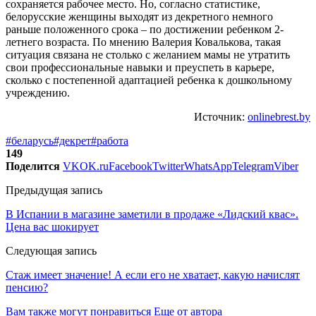
сохраняется рабочее место. Но, согласно статистике,
белорусские женщины выходят из декретного немного
раньше положенного срока – по достижении ребенком 2-
летнего возраста. По мнению Валерия Ковалькова, такая
ситуация связана не столько с желанием мамы не утратить
свои профессиональные навыки и преуспеть в карьере,
сколько с постепенной адаптацией ребенка к дошкольному
учреждению.
Источник:
onlinebrest.by
#беларусь
#декрет
#работа
149
Поделится
VK
OK.ru
Facebook
Twitter
WhatsApp
Telegram
Viber
Предыдущая запись
В Испании в магазине заметили в продаже «Лидский квас».
Цена вас шокирует
Следующая запись
Стаж имеет значение! А если его не хватает, какую начислят
пенсию?
Вам также могут понравиться
Еще от автора