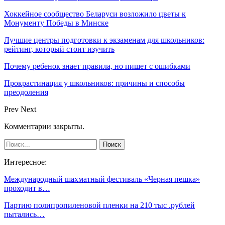
Хоккейное сообщество Беларуси возложило цветы к
Монументу Победы в Минске
Лучшие центры подготовки к экзаменам для школьников:
рейтинг, который стоит изучить
Почему ребенок знает правила, но пишет с ошибками
Прокрастинация у школьников: причины и способы
преодоления
Prev
Next
Комментарии закрыты.
Интересное:
Международный шахматный фестиваль «Черная пешка»
проходит в…
Партию полипропиленовой пленки на 210 тыс .рублей
пытались…