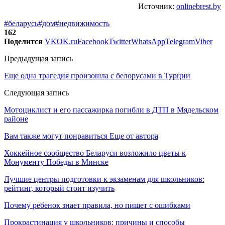
Источник:
onlinebrest.by
#беларусь
#дом
#недвижимость
162
Поделится
VK
OK.ru
Facebook
Twitter
WhatsApp
Telegram
Viber
Предыдущая запись
Еще одна трагедия произошла с белорусами в Турции
Следующая запись
Мотоциклист и его пассажирка погибли в ДТП в Мядельском
районе
Вам также могут понравиться
Еще от автора
Хоккейное сообщество Беларуси возложило цветы к
Монументу Победы в Минске
Лучшие центры подготовки к экзаменам для школьников:
рейтинг, который стоит изучить
Почему ребенок знает правила, но пишет с ошибками
Прокрастинация у школьников: причины и способы