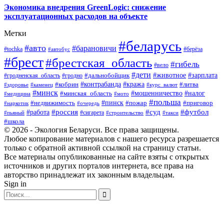
Экономика внедрения GreenLogic: снижение
эксплуатационных расходов на объекте
Метки
#беларусь
#авто
#барановичи
#берёза
#tochka
#автобус
#брест
#брестская_область
#гибель
#вело
#дети
#зарплата
#животное
#гродно
#дальнобойщик
#гродненская_область
#контрабанда
#кража
#литва
#кобрин
#здоровье
#каменец
#курс_валют
#минск
#минская_область
#мошенничество
#налог
#медицина
#мото
#польша
#пинск
#недвижимость
#пожар
#приговор
#наркотик
#очередь
#россия
#суд
#футбол
#работа
#сигарета
#пьяный
#строительство
#такси
#школа
© 2026 - Экология Беларуси. Все права защищены.
Любое копирование материалов с нашего ресурса разрешается
только с обратной активной ссылкой на страницу статьи.
Все материалы опубликованные на сайте взяты с открытых
источников и других порталов интернета, все права на
авторство принадлежат их законным владельцам.
Sign in