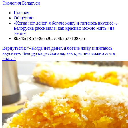
Экология Беларуси
Главная
Общество
«Когда нет денег, я богаче живу и питаюсь вкуснее».
Белоруска рассказала, как красиво можно жить «на
мели»
8b346cf81d93665202ca4b26771088cb
Вернуться к "«Когда нет денег, я богаче живу и питаюсь
вкуснее». Белоруска рассказала, как красиво можно жить
«на…"