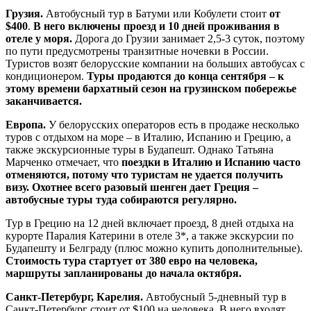
Грузия.
Автобусный тур в Батуми или Кобулети стоит
от
$400
.
В него включены проезд и 10 дней проживания в
отеле у моря.
Дорога до Грузии занимает 2,5-3 суток, поэтому
по пути предусмотрены транзитные ночевки в России.
Туристов возят белорусские компании на больших автобусах с
кондиционером.
Туры продаются до конца сентября – к
этому времени бархатный сезон на грузинском побережье
заканчивается.
Европа.
У белорусских операторов есть в продаже несколько
туров с отдыхом на море – в Италию, Испанию и Грецию, а
также экскурсионные туры в Будапешт. Однако Татьяна
Марченко отмечает, что
поездки в Италию и Испанию часто
отменяются, потому что туристам не удается получить
визу. Охотнее всего разовый шенген дает Греция –
автобусные туры туда собираются регулярно.
Тур в Грецию на 12 дней включает проезд, 8 дней отдыха на
курорте Паралия Катерини в отеле 3*, а также экскурсии по
Будапешту и Белграду (плюс можно купить дополнительные).
Стоимость тура стартует от 380 евро на человека,
маршруты запланированы до начала октября.
Санкт-Петербург, Карелия.
Автобусный 5-дневный тур в
Санкт-Петербург стоит от $100 на человека. В него входят