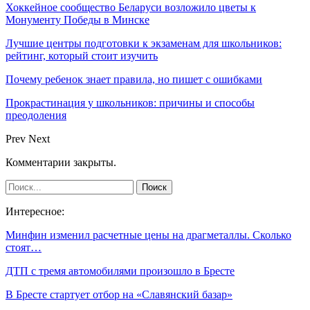
Хоккейное сообщество Беларуси возложило цветы к
Монументу Победы в Минске
Лучшие центры подготовки к экзаменам для школьников:
рейтинг, который стоит изучить
Почему ребенок знает правила, но пишет с ошибками
Прокрастинация у школьников: причины и способы
преодоления
Prev
Next
Комментарии закрыты.
Интересное:
Минфин изменил расчетные цены на драгметаллы. Сколько
стоят…
ДТП с тремя автомобилями произошло в Бресте
В Бресте стартует отбор на «Славянский базар»