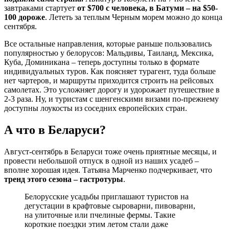
завтраками стартует
от $700 с человека, в Батуми – на $50-
100 дороже
. Лететь за теплым Черным морем можно до конца
сентября.
Все остальные направления, которые раньше пользовались
популярностью у белорусов: Мальдивы, Таиланд, Мексика,
Куба, Доминикана – теперь доступны только в формате
индивидуальных туров. Как поясняет турагент, туда больше
нет чартеров, и маршруты приходится строить на рейсовых
самолетах. Это усложняет дорогу и удорожает путешествие в
2-3 раза. Ну, и туристам с шенгенскими визами по-прежнему
доступны лоукосты из соседних европейских стран.
А что в Беларуси?
Август-сентябрь в Беларуси тоже очень приятные месяцы, и
провести небольшой отпуск в одной из наших усадеб –
вполне хорошая идея. Татьяна Марченко подчеркивает, что
тренд этого сезона – гастротуры
.
Белорусские усадьбы приглашают туристов на
дегустации в крафтовые сыроварни, пивоварни,
на улиточные или пчелиные фермы. Такие
короткие поездки этим летом стали даже