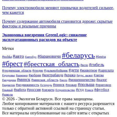
Почему электромобили меняют привычки водителей сильнее,
чем кажется
Почему содержание автомобиля становится дороже: скрытые
факторы и реальные причины
Экономика внедрения GreenLogic: снижение
эксплуатационных расходов на объекте
Метки
#беларусь
#авто
#барановичи
#берёза
#tochka
#автобус
#брест
#брестская_область
#гибель
#вело
#дети
#зарплата
#животное
#гродно
#дальнобойщик
#гродненская_область
#контрабанда
#кража
#литва
#кобрин
#здоровье
#каменец
#курс_валют
#минск
#минская_область
#мошенничество
#налог
#медицина
#мото
#польша
#пинск
#недвижимость
#пожар
#приговор
#наркотик
#очередь
#россия
#суд
#футбол
#работа
#сигарета
#пьяный
#строительство
#такси
#школа
© 2026 - Экология Беларуси. Все права защищены.
Любое копирование материалов с нашего ресурса разрешается
только с обратной активной ссылкой на страницу статьи.
Все материалы опубликованные на сайте взяты с открытых