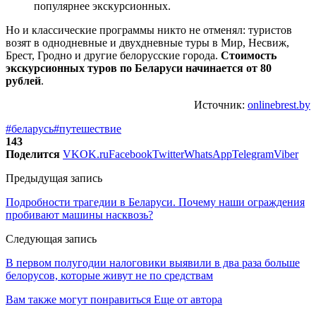
популярнее экскурсионных.
Но и классические программы никто не отменял: туристов
возят в однодневные и двухдневные туры в Мир, Несвиж,
Брест, Гродно и другие белорусские города.
Стоимость
экскурсионных туров по Беларуси начинается от
80
рублей
.
Источник:
onlinebrest.by
#беларусь
#путешествие
143
Поделится
VK
OK.ru
Facebook
Twitter
WhatsApp
Telegram
Viber
Предыдущая запись
Подробности трагедии в Беларуси. Почему наши ограждения
пробивают машины насквозь?
Следующая запись
В первом полугодии налоговики выявили в два раза больше
белорусов, которые живут не по средствам
Вам также могут понравиться
Еще от автора