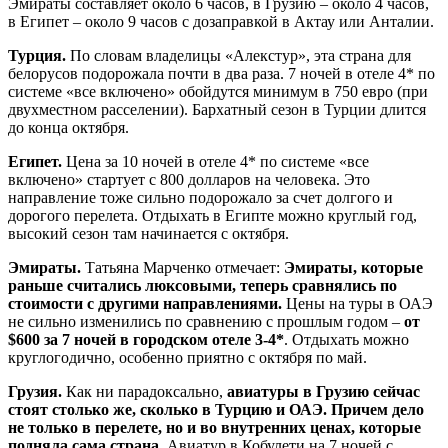
Эмираты составляет около 6 часов, в Грузию – около 4 часов,
в Египет – около 9 часов с дозаправкой в Актау или Анталии.
Турция.
По словам владелицы «Алекстур», эта страна для
белорусов подорожала почти в два раза. 7 ночей в отеле 4* по
системе «все включено» обойдутся минимум в 750 евро (при
двухместном расселении). Бархатный сезон в Турции длится
до конца октября.
Египет.
Цена за 10 ночей в отеле 4* по системе «все
включено» стартует с 800 долларов на человека. Это
направление тоже сильно подорожало за счет долгого и
дорогого перелета. Отдыхать в Египте можно круглый год,
высокий сезон там начинается с октября.
Эмираты.
Татьяна Марченко отмечает:
Эмираты, которые
раньше считались люксовыми, теперь сравнялись по
стоимости с другими направлениями.
Цены на туры в ОАЭ
не сильно изменились по сравнению с прошлым годом –
от
$600 за 7 ночей в городском отеле 3-4*
. Отдыхать можно
круглогодично, особенно приятно с октября по май.
Грузия.
Как ни парадоксально,
авиатуры в Грузию сейчас
стоят столько же, сколько в Турцию и ОАЭ. Причем дело
не только в перелете, но и во внутренних ценах, которые
подняла сама страна.
Авиатур в Кобулети на 7 ночей с