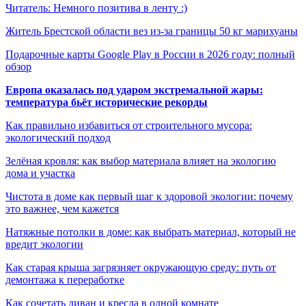
Читатель: Немного позитива в ленту :)
Житель Брестской области вез из-за границы 50 кг марихуаны
Подарочные карты Google Play в России в 2026 году: полный
обзор
Европа оказалась под ударом экстремальной жары:
температура бьёт исторические рекорды
Как правильно избавиться от строительного мусора:
экологический подход
Зелёная кровля: как выбор материала влияет на экологию
дома и участка
Чистота в доме как первый шаг к здоровой экологии: почему
это важнее, чем кажется
Натяжные потолки в доме: как выбрать материал, который не
вредит экологии
Как старая крыша загрязняет окружающую среду: путь от
демонтажа к переработке
Как сочетать диван и кресла в одной комнате