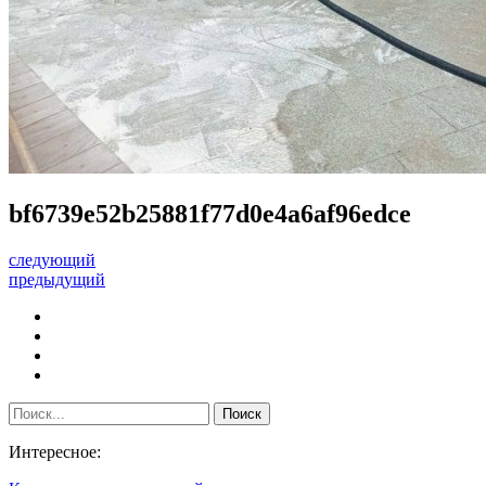
bf6739e52b25881f77d0e4a6af96edce
следующий
предыдущий
Интересное: