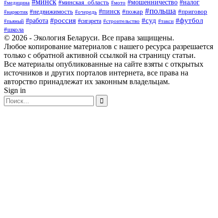
#минск
#минская_область
#мошенничество
#налог
#медицина
#мото
#польша
#пинск
#недвижимость
#пожар
#приговор
#наркотик
#очередь
#россия
#суд
#футбол
#работа
#сигарета
#пьяный
#строительство
#такси
#школа
© 2026 - Экология Беларуси. Все права защищены.
Любое копирование материалов с нашего ресурса разрешается
только с обратной активной ссылкой на страницу статьи.
Все материалы опубликованные на сайте взяты с открытых
источников и других порталов интернета, все права на
авторство принадлежат их законным владельцам.
Sign in