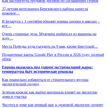
Как расторгнуть трудовой договор по соглашению сторон
37-летняя жительница Березовского района нанесла
ножевое…
В Беларуси с 1 сентября обновят нормы оценки в школах –
вот…
Очень странные дела. Мужчина разбросал из машины на
ходу…
Места Победы: куда съездить на 9 мая, кроме Брестской…
Подарочные карты Google Play в России в 2026 году: полный
обзор
Европа оказалась под ударом экстремальной жары:
температура бьёт исторические рекорды
Как правильно избавиться от строительного мусора:
экологический подход
Зелёная кровля: как выбор материала влияет на экологию
дома и участка
Чистота в доме как первый шаг к здоровой экологии: почему