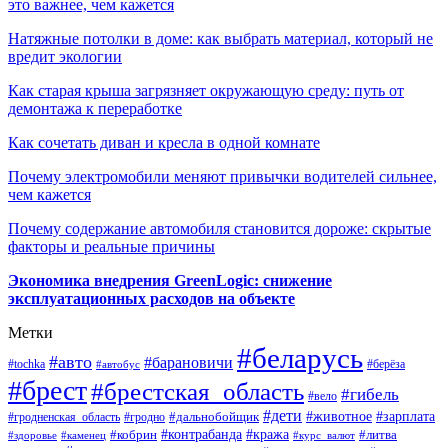
это важнее, чем кажется
Натяжные потолки в доме: как выбрать материал, который не
вредит экологии
Как старая крыша загрязняет окружающую среду: путь от
демонтажа к переработке
Как сочетать диван и кресла в одной комнате
Почему электромобили меняют привычки водителей сильнее,
чем кажется
Почему содержание автомобиля становится дороже: скрытые
факторы и реальные причины
Экономика внедрения GreenLogic: снижение
эксплуатационных расходов на объекте
Метки
#беларусь
#авто
#барановичи
#берёза
#tochka
#автобус
#брест
#брестская_область
#гибель
#вело
#дети
#зарплата
#животное
#гродно
#дальнобойщик
#гродненская_область
#контрабанда
#кража
#литва
#кобрин
#здоровье
#каменец
#курс_валют