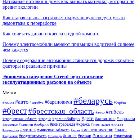
Натяжные потолки в доме: как выбрать материал, который не
вредит экологии
Как старая крыша загрязняет окружающую среду: путь от
демонтажа к переработке
Как сочетать диван и кресла в одной комнате
Почему электромобили меняют привычки водителей сильнее,
чем кажется
Почему содержание автомобиля становится дороже: скрытые
факторы и реальные причины
Экономика внедрения GreenLogic: снижение
эксплуатационных расходов на объекте
Метки
#беларусь
#авто
#барановичи
#берёза
#tochka
#автобус
#брест
#брестская_область
#гибель
#вело
#дети
#зарплата
#животное
#гродно
#дальнобойщик
#гродненская_область
#контрабанда
#кража
#литва
#кобрин
#здоровье
#каменец
#курс_валют
#минск
#минская_область
#мошенничество
#налог
#медицина
#мото
#польша
#пинск
#недвижимость
#пожар
#приговор
#наркотик
#очередь