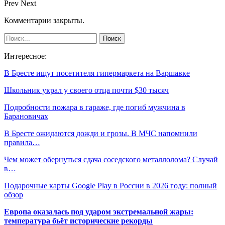
Prev
Next
Комментарии закрыты.
Интересное:
В Бресте ищут посетителя гипермаркета на Варшавке
Школьник украл у своего отца почти $30 тысяч
Подробности пожара в гараже, где погиб мужчина в
Барановичах
В Бресте ожидаются дожди и грозы. В МЧС напомнили
правила…
Чем может обернуться сдача соседского металлолома? Случай
в…
Подарочные карты Google Play в России в 2026 году: полный
обзор
Европа оказалась под ударом экстремальной жары:
температура бьёт исторические рекорды