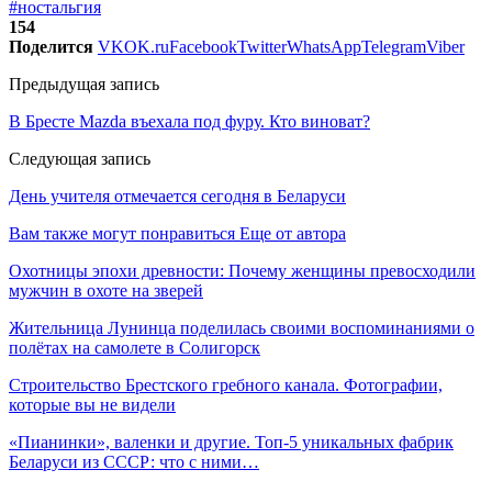
#ностальгия
154
Поделится
VK
OK.ru
Facebook
Twitter
WhatsApp
Telegram
Viber
Предыдущая запись
В Бресте Mazda въехала под фуру. Кто виноват?
Следующая запись
День учителя отмечается сегодня в Беларуси
Вам также могут понравиться
Еще от автора
Охотницы эпохи древности: Почему женщины превосходили
мужчин в охоте на зверей
Жительница Лунинца поделилась своими воспоминаниями о
полётах на самолете в Солигорск
Строительство Брестского гребного канала. Фотографии,
которые вы не видели
«Пианинки», валенки и другие. Топ-5 уникальных фабрик
Беларуси из СССР: что с ними…