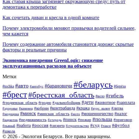
Как старая крыша загрязняет окружающую среду: путь от
демонтажа к переработке
Как сочетать диван и кресла в одной комнате
Почему электромобили меняют привычки водителей сильнее,
чем кажется
Почему содержание автомобиля становится дороже: скрытые
факторы и реальные причины
Экономика внедрения GreenLogic: снижение
эксплуатационных расходов на объекте
Метки
#беларусь
#авто
#барановичи
#берёза
#tochka
#автобус
#брест
#брестская_область
#гибель
#вело
#дети
#зарплата
#животное
#гродно
#дальнобойщик
#гродненская_область
#контрабанда
#кража
#литва
#кобрин
#здоровье
#каменец
#курс_валют
#минск
#минская_область
#мошенничество
#налог
#медицина
#мото
#польша
#пинск
#недвижимость
#пожар
#приговор
#наркотик
#очередь
#россия
#суд
#футбол
#работа
#сигарета
#пьяный
#строительство
#такси
#школа
© 2026 - Экология Беларуси. Все права защищены.