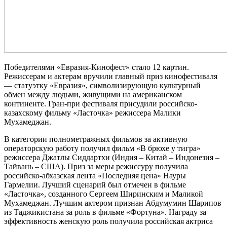
Победителями «Евразия-Кинофест» стало 12 картин.
Режиссерам и актерам вручили главный приз кинофестиваля
— статуэтку «Евразия», символизирующую культурный
обмен между людьми, живущими на американском
континенте. Гран-при фестиваля присудили российско-
казахскому фильму «Ласточка» режиссера Малики
Мухамеджан.
В категории полнометражных фильмов за активную
операторскую работу получил фильм «В брюхе у тигра»
режиссера Джатлы Сиддартхи (Индия – Китай – Индонезия –
Тайвань – США). Приз за меры режиссуру получила
российско-абхазская лента «Последняя цена» Науры
Гармелии. Лучший сценарий был отмечен в фильме
«Ласточка», созданного Сергеем Ширинским и Маликой
Мухамеджан. Лучшим актером признан Абдумумин Шарипов
из Таджикистана за роль в фильме «Фортуна». Награду за
эффективность женскую роль получила российская актриса