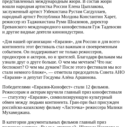
представленных международным жюри. В состав жюри
вошли народная артистка России Елена Цыплакова,
заслуженный артист Узбекистана Рустам Сагдуллаев,
народный артист Республики Молдова Константин Харет,
режиссер из Таджикистана Руми Шоазимов, директор
Ереванского международного кинофестиваля Гуж Тадевосян
и другие видные деятели киноиндустрии.
«Для нашей организации «Евразия», для России и для всего
континента этот фестиваль стал важным и своевременным
событием. Он поддерживает не только режиссеров,
продюсеров и актеров, но и зрителей. Благодаря фильмам мы
узнали друг о друге больше. О чем мы мечтаем? Что нас
беспокоит? О чем мы думаем? После этого фестиваля мы все
стали немного ближе», — отметила председатель Совета АНО
«Евразия» и депутат Госдумы Алёна Аршинова.
Победителями «Евразия-Кинофест» стали 12 фильмов.
Режиссерам и актерам вручили главный приз кинофестиваля
— статуэтку «Евразия», символизирующую культурный
обмен между людьми континента. Гран-при был присужден
российско-казахскому фильму «Ласточка» режиссера Малики
Мухамеджана.
В категории документальных фильмов главный приз