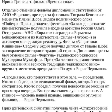
Ирина Гринева за фильм «Времена года».
Отдельно отмечены фильмы дипломами и статуэтками от
АНО «Евразия», президента фестиваля Тиграна Кеосаяна и
мецената Иланы Шора, лидера политического блока
«Победа». Приз президента фестиваля «За вклад в развитие
кинематографа» получила народная артистка России Ольга
Остроумова. АНО «Евразия» награждена Берметом
Бейшенбековым из Кыргызстана (фильм «Глубоко») за
активную молодежную режиссуру. Фильм «Защитники
Кишинева» Серджиу Будич получил диплом от Иланы Шора
за сохранение истории и традиций страны. Дипломом прессы
был отмечен фильм «Фортуна» таджикского режиссера
Мухиддина Музаффара. Приз «За честность реалистичного
высказывания и верность традициям таджикского кино»
вручил заместитель председателя Госдумы Борис Чернышов.
«Сегодня все, кто присутствует в этом зале, — победители.
Кто-то победил, сняв великолепный фильм, который теперь
смотрят все. Кто-то победил, получил невероятные эмоции от
просмотра шедевра. Вместе мы станем лучше и сильнее. А
главное — уровень нашей правды, защищенной от лжи и
фальши», — Борис Чернышов.
Приз зрительских симпатий получила лента «Стихотворение