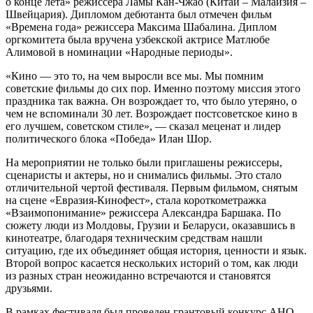
о конце лета» режиссера Ламы Кан-Чжао (Китай – Малайзия –
Швейцария). Дипломом дебютанта был отмечен фильм
«Времена года» режиссера Максима Шабалина. Диплом
оргкомитета была вручена узбекской актрисе Матлюбе
Алимовой в номинации «Народные периоды».
«Кино — это то, на чем выросли все мы. Мы помним
советские фильмы до сих пор. Именно поэтому миссия этого
праздника так важна. Он возрождает то, что было утеряно, о
чем не вспоминали 30 лет. Возрождает постсоветское кино в
его лучшем, советском стиле», — сказал меценат и лидер
политического блока «Победа» Илан Шор.
На мероприятии не только были приглашены режиссеры,
сценаристы и актеры, но и снимались фильмы. Это стало
отличительной чертой фестиваля. Первым фильмом, снятым
на сцене «Евразия-Кинофест», стала короткометражка
«Взаимопонимание» режиссера Александра Баршака. По
сюжету люди из Молдовы, Грузии и Беларуси, оказавшись в
кинотеатре, благодаря техническим средствам нашли
ситуацию, где их объединяет общая история, ценности и язык.
Второй вопрос касается нескольких историй о том, как люди
из разных стран неожиданно встречаются и становятся
друзьями.
В рамках фестиваля был проведен грантовый конкурс АНО