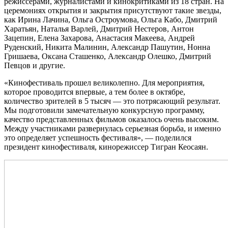
режиссерами, журналистами и кинокритиками из 18 стран. На
церемониях открытия и закрытия присутствуют такие звезды,
как Ирина Лачина, Ольга Остроумова, Ольга Кабо, Дмитрий
Харатьян, Наталья Варлей, Дмитрий Нестеров, Антон
Зацепин, Елена Захарова, Анастасия Макеева, Андрей
Руденский, Никита Малинин, Александр Пашутин, Нонна
Гришаева, Оксана Сташенко, Александр Олешко, Дмитрий
Певцов и другие.
«Кинофестиваль прошел великолепно. Для мероприятия,
которое проводится впервые, а тем более в октябре,
количество зрителей в 5 тысяч — это потрясающий результат.
Мы подготовили замечательную конкурсную программу,
качество представленных фильмов оказалось очень высоким.
Между участниками развернулась серьезная борьба, и именно
это определяет успешность фестиваля», — поделился
президент кинофестиваля, кинорежиссер Тигран Кеосаян.