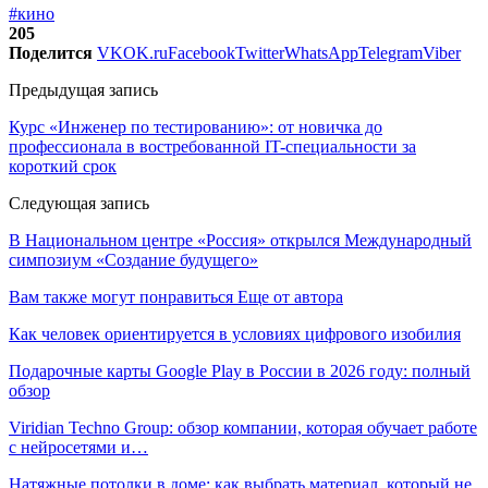
#кино
205
Поделится
VK
OK.ru
Facebook
Twitter
WhatsApp
Telegram
Viber
Предыдущая запись
Курс «Инженер по тестированию»: от новичка до
профессионала в востребованной IT-специальности за
короткий срок
Следующая запись
В Национальном центре «Россия» открылся Международный
симпозиум «Создание будущего»
Вам также могут понравиться
Еще от автора
Как человек ориентируется в условиях цифрового изобилия
Подарочные карты Google Play в России в 2026 году: полный
обзор
Viridian Techno Group: обзор компании, которая обучает работе
с нейросетями и…
Натяжные потолки в доме: как выбрать материал, который не