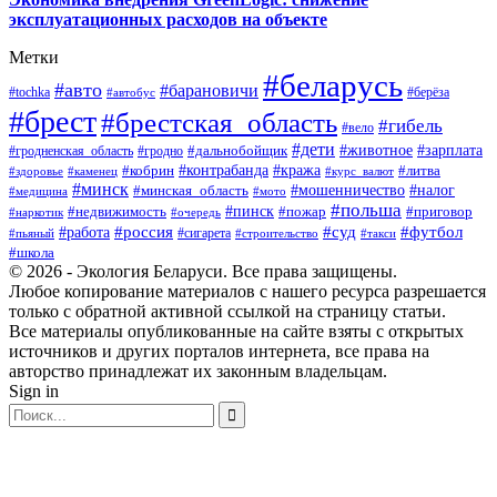
эксплуатационных расходов на объекте
Метки
#беларусь
#авто
#барановичи
#берёза
#tochka
#автобус
#брест
#брестская_область
#гибель
#вело
#дети
#зарплата
#животное
#гродно
#дальнобойщик
#гродненская_область
#контрабанда
#кража
#литва
#кобрин
#здоровье
#каменец
#курс_валют
#минск
#минская_область
#мошенничество
#налог
#медицина
#мото
#польша
#пинск
#недвижимость
#пожар
#приговор
#наркотик
#очередь
#россия
#суд
#футбол
#работа
#сигарета
#пьяный
#строительство
#такси
#школа
© 2026 - Экология Беларуси. Все права защищены.
Любое копирование материалов с нашего ресурса разрешается
только с обратной активной ссылкой на страницу статьи.
Все материалы опубликованные на сайте взяты с открытых
источников и других порталов интернета, все права на
авторство принадлежат их законным владельцам.
Sign in