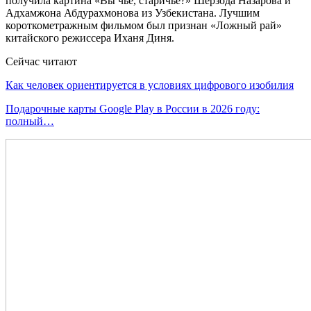
получила картина «Вы чье, старичье?» Шерзода Назарова и
Адхамжона Абдурахмонова из Узбекистана. Лучшим
короткометражным фильмом был признан «Ложный рай»
китайского режиссера Иханя Диня.
Сейчас читают
Как человек ориентируется в условиях цифрового изобилия
Подарочные карты Google Play в России в 2026 году:
полный…